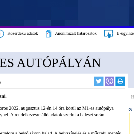
Közérdekű adatok
Anonimizált határozatok
E-ügyinté
-ES AUTÓPÁLYÁN
g
ani.
toros 2022. augusztus 12-én 14 óra körül az M1-es autópálya
nél. A rendelkezésre álló adatok szerint a baleset során
 forgalom a belső sávon halad. A helyszínelés és a műszaki mentés