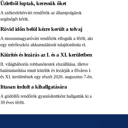
Üzletből loptak, keressük őket
A székesfehérvári rendőrök az állampolgárok
segítségét kérik.
Rövid időn belül kézre került a tolvaj
A mosonmagyaróvári rendőrök elfogták a férfit, aki
egy mérőeszköz akkumulátorát tulajdonította el.
Kiürítés és lezárás az I. és a XI. kerületben
II. világháborús robbanótestek elszállítása, illetve
hatástalanítása miatt kiürítik és lezárják a főváros I.
és XI. kerületének egy részét 2026. augusztus 7-én.
Ittasan indult a kihallgatására
A gödöllői rendőrök gyanúsítottként hallgatták ki a
39 éves férfit.