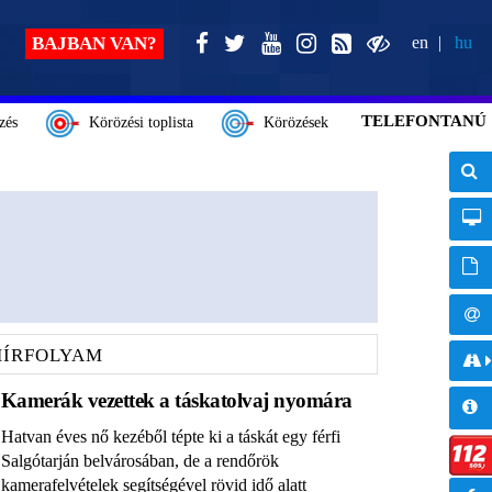
BAJBAN VAN?
en
hu
TELEFONTANÚ
zés
Körözési toplista
Körözések
HÍRFOLYAM
Kamerák vezettek a táskatolvaj nyomára
Hatvan éves nő kezéből tépte ki a táskát egy férfi
Salgótarján belvárosában, de a rendőrök
kamerafelvételek segítségével rövid idő alatt