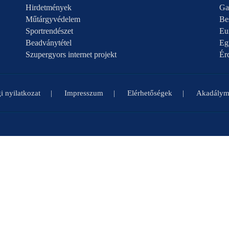
Hirdetmények
Ga
Műtárgyvédelem
Be
Sportrendészet
Eu
Beadványtétel
Eg
Szupergyors internet projekt
Ér
i nyilatkozat
Impresszum
Elérhetőségek
Akadályme