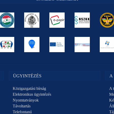
ÜGYINTÉZÉS
A
Közigazgatási bírság
A t
Elektronikus ügyintézés
Me
Nyomtatványok
Ké
Távoltartás
Áll
Telefontanú
Táj