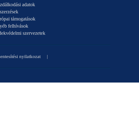
zdálkodási adatok
szerzések
rópai támogatások
yéb felhívások
dekvédelmi szervezetek
ntesítési nyilatkozat