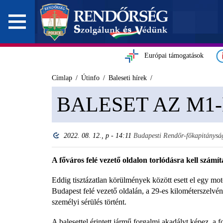
Európai támogatások
Címlap
Útinfo
Baleseti hírek
BALESET AZ M1
2022. 08. 12., p - 14:11
Budapesti Rendőr-főkapitánysá
A főváros felé vezető oldalon torlódásra kell számít
Eddig tisztázatlan körülmények között esett el egy mo
Budapest felé vezető oldalán, a 29-es kilométerszelvény
személyi sérülés történt.
A balesettel érintett jármű forgalmi akadályt képez, a