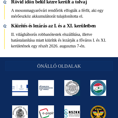
Rövid időn belül kézre került a tolvaj
A mosonmagyaróvári rendőrök elfogták a férfit, aki egy
mérőeszköz akkumulátorát tulajdonította el.
Kiürítés és lezárás az I. és a XI. kerületben
II. világháborús robbanótestek elszállítása, illetve
hatástalanítása miatt kiürítik és lezárják a főváros I. és XI.
kerületének egy részét 2026. augusztus 7-én.
ÖNÁLLÓ OLDALAK