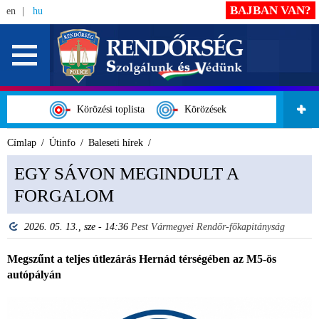
BAJBAN VAN?
en
hu
Körözési toplista
Körözések
Címlap
Útinfo
Baleseti hírek
EGY SÁVON MEGINDULT A
FORGALOM
2026. 05. 13., sze - 14:36
Pest Vármegyei Rendőr-főkapitányság
Megszűnt a teljes útlezárás Hernád térségében az M5-ös
autópályán