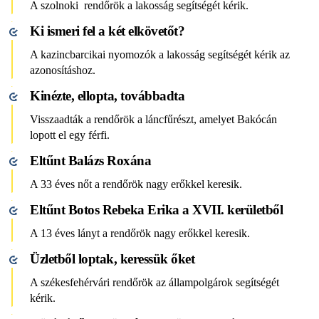
A szolnoki rendőrök a lakosság segítségét kérik.
Ki ismeri fel a két elkövetőt?
A kazincbarcikai nyomozók a lakosság segítségét kérik az
azonosításhoz.
Kinézte, ellopta, továbbadta
Visszaadták a rendőrök a láncfűrészt, amelyet Bakócán
lopott el egy férfi.
Eltűnt Balázs Roxána
A 33 éves nőt a rendőrök nagy erőkkel keresik.
Eltűnt Botos Rebeka Erika a XVII. kerületből
A 13 éves lányt a rendőrök nagy erőkkel keresik.
Üzletből loptak, keressük őket
A székesfehérvári rendőrök az állampolgárok segítségét
kérik.