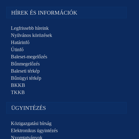
HÍREK ÉS INFORMÁCIÓK
Legfrissebb híreink
Nyilvános körözések
Határinfó
Útinfó
Baleset-megelőzés
Bűnmegelőzés
Baleseti térkép
Bűnügyi térkép
BKKB
TKKB
ÜGYINTÉZÉS
Közigazgatási bírság
Elektronikus ügyintézés
Nyomtatványok