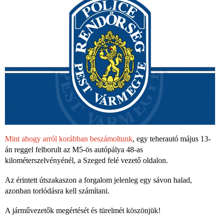
Mint ahogy arról korábban beszámoltunk
, egy teherautó május 13-
án reggel felborult az M5-ös autópálya 48-as
kilométerszelvényénél, a Szeged felé vezető oldalon.
Az érintett útszakaszon a forgalom jelenleg egy sávon halad,
azonban torlódásra kell számítani.
A járművezetők megértését és türelmét köszönjük!