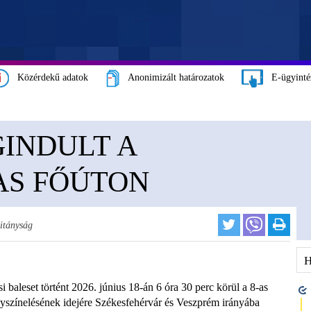
Közérdekű adatok
Anonimizált határozatok
E-ügyinté
INDULT A
AS FŐÚTON
itányság
i baleset történt 2026. június 18-án 6 óra 30 perc körül a 8-as
lyszínelésének idejére Székesfehérvár és Veszprém irányába