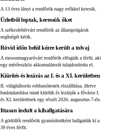
A 13 éves lányt a rendőrök nagy erőkkel keresik.
Üzletből loptak, keressük őket
A székesfehérvári rendőrök az állampolgárok
segítségét kérik.
Rövid időn belül kézre került a tolvaj
A mosonmagyaróvári rendőrök elfogták a férfit, aki
egy mérőeszköz akkumulátorát tulajdonította el.
Kiürítés és lezárás az I. és a XI. kerületben
II. világháborús robbanótestek elszállítása, illetve
hatástalanítása miatt kiürítik és lezárják a főváros I.
és XI. kerületének egy részét 2026. augusztus 7-én.
Ittasan indult a kihallgatására
A gödöllői rendőrök gyanúsítottként hallgatták ki a
39 éves férfit.