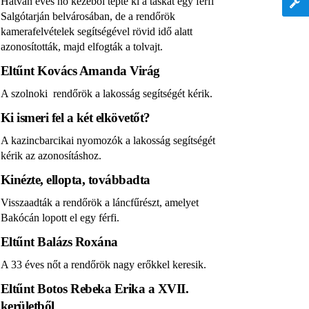
Hatvan éves nő kezéből tépte ki a táskát egy férfi
Salgótarján belvárosában, de a rendőrök
kamerafelvételek segítségével rövid idő alatt
azonosították, majd elfogták a tolvajt.
Eltűnt Kovács Amanda Virág
A szolnoki rendőrök a lakosság segítségét kérik.
Ki ismeri fel a két elkövetőt?
A kazincbarcikai nyomozók a lakosság segítségét
kérik az azonosításhoz.
Kinézte, ellopta, továbbadta
Visszaadták a rendőrök a láncfűrészt, amelyet
Bakócán lopott el egy férfi.
Eltűnt Balázs Roxána
A 33 éves nőt a rendőrök nagy erőkkel keresik.
Eltűnt Botos Rebeka Erika a XVII.
kerületből