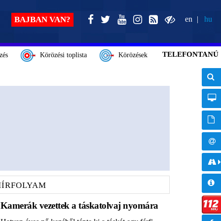
BAJBAN VAN?
en
hu
TELEFONTANÚ
zés
Körözési toplista
Körözések
HÍRFOLYAM
Kamerák vezettek a táskatolvaj nyomára