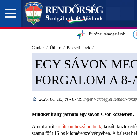
Európai támogatások
Címlap
Útinfo
Baleseti hírek
EGY SÁVON MEG
FORGALOM A 8-
2026. 06. 18., cs - 07:19
Fejér Vármegyei Rendőr-főkap
Mindkét irány járható egy sávon Csór közelében.
Amint arról
korábban beszámoltunk
, közúti közlekedés
számú főút 16-os kilométerszelvényében. A baleset he