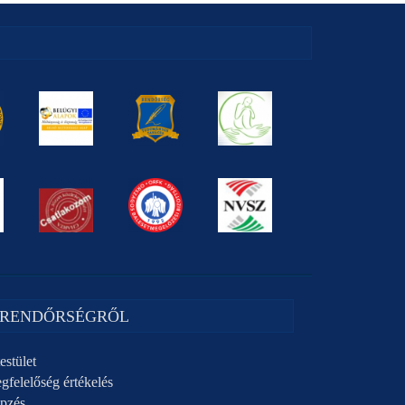
 RENDŐRSÉGRŐL
estület
gfelelőség értékelés
pzés