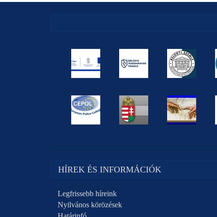
HÍREK ÉS INFORMÁCIÓK
Legfrissebb híreink
Nyilvános körözések
Határinfó