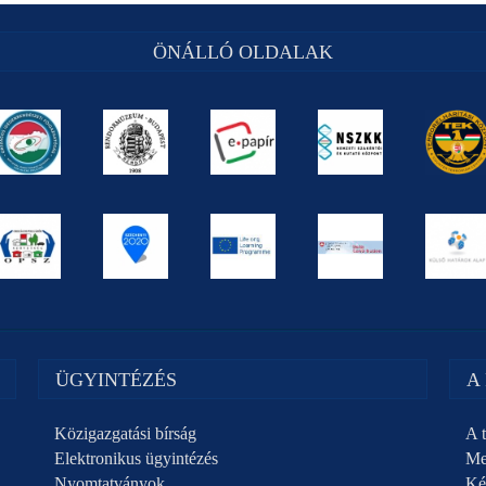
ÖNÁLLÓ OLDALAK
ÜGYINTÉZÉS
A
Közigazgatási bírság
A t
Elektronikus ügyintézés
Me
Nyomtatványok
Ké