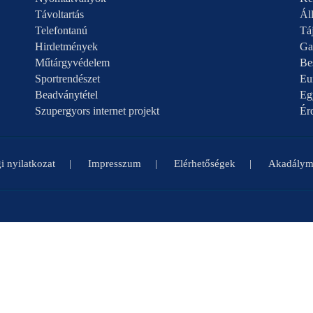
Távoltartás
Áll
Telefontanú
Táj
Hirdetmények
Ga
Műtárgyvédelem
Be
Sportrendészet
Eu
Beadványtétel
Eg
Szupergyors internet projekt
Ér
i nyilatkozat
Impresszum
Elérhetőségek
Akadályme