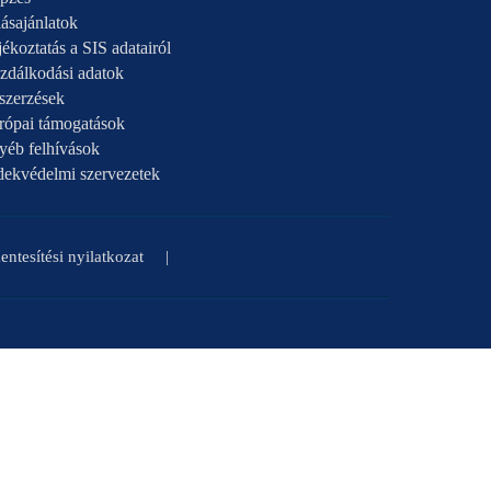
ásajánlatok
ékoztatás a SIS adatairól
zdálkodási adatok
szerzések
rópai támogatások
yéb felhívások
dekvédelmi szervezetek
ntesítési nyilatkozat