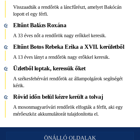
Visszaadták a rendőrök a láncfűrészt, amelyet Bakócán
lopott el egy férfi.
Eltűnt Balázs Roxána
A 33 éves nőt a rendőrök nagy erőkkel keresik.
Eltűnt Botos Rebeka Erika a XVII. kerületből
A 13 éves lányt a rendőrök nagy erőkkel keresik.
Üzletből loptak, keressük őket
A székesfehérvári rendőrök az állampolgárok segítségét
kérik.
Rövid időn belül kézre került a tolvaj
A mosonmagyaróvári rendőrök elfogták a férfit, aki egy
mérőeszköz akkumulátorát tulajdonította el.
ÖNÁLLÓ OLDALAK