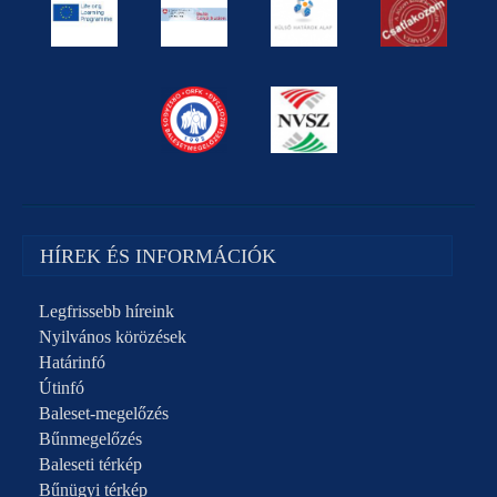
HÍREK ÉS INFORMÁCIÓK
Legfrissebb híreink
Nyilvános körözések
Határinfó
Útinfó
Baleset-megelőzés
Bűnmegelőzés
Baleseti térkép
Bűnügyi térkép