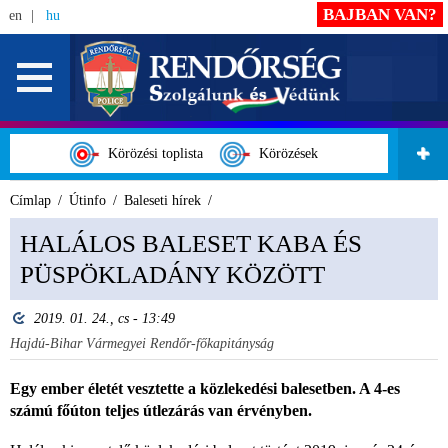
BAJBAN VAN?
en
hu
Körözési toplista
Körözések
Címlap
Útinfo
Baleseti hírek
HALÁLOS BALESET KABA ÉS
PÜSPÖKLADÁNY KÖZÖTT
2019. 01. 24., cs - 13:49
Hajdú-Bihar Vármegyei Rendőr-főkapitányság
Egy ember életét vesztette a közlekedési balesetben. A 4-es
számú főúton teljes útlezárás van érvényben.