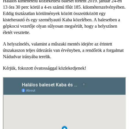
Halálos kimenetelű közlekedési baleset történt 2019. január 24-én
13 óra 30 perc körül a 4-es számú főút 185. kilométerszelvényében.
Eddig tisztázatlan körülmények között összeütközött egy
kisteherautó és egy személyautó Kaba közelében. A balesetben a
gépkocsi vezetője olyan súlyosan megsérült, hogy a helyszínen
életét vesztette.
A helyszínelés, valamint a műszaki mentés idejére az érintett
útszakaszon teljes útlezárás van érvényben, a rendőrök a forgalmat
Nádudvar irányába terelik.
Kérjük, fokozott óvatossággal közlekedjenek!