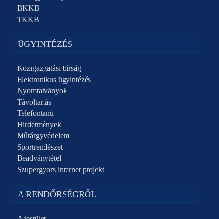
BKKB
TKKB
ÜGYINTÉZÉS
Közigazgatási bírság
Elektronikus ügyintézés
Nyomtatványok
Távoltartás
Telefontanú
Hirdetmények
Műtárgyvédelem
Sportrendészet
Beadványtétel
Szupergyors internet projekt
A RENDŐRSÉGRŐL
A testület