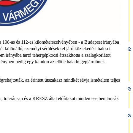
a 108-as és 112-es kilométerszelvényében - a Budapest irányába
ét különálló, személyi sérülésekkel járó közlekedési baleset
 irányába tartó tehergépkocsi átszakította a szalagkorlátot,
elvényben pedig egy kamion az előtte haladó gépjárműnek
ehajtották, az érintett útszakasz mindkét sávja ismételten teljes
 toleránsan és a KRESZ által előírtakat minden esetben tartsák