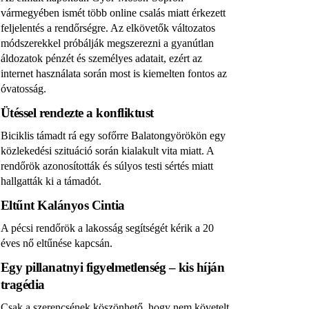
vármegyében ismét több online csalás miatt érkezett
feljelentés a rendőrségre. Az elkövetők változatos
módszerekkel próbálják megszerezni a gyanútlan
áldozatok pénzét és személyes adatait, ezért az
internet használata során most is kiemelten fontos az
óvatosság.
Ütéssel rendezte a konfliktust
Biciklis támadt rá egy sofőrre Balatongyörökön egy
közlekedési szituáció során kialakult vita miatt. A
rendőrök azonosították és súlyos testi sértés miatt
hallgatták ki a támadót.
Eltűnt Kalányos Cintia
A pécsi rendőrök a lakosság segítségét kérik a 20
éves nő eltűnése kapcsán.
Egy pillanatnyi figyelmetlenség – kis híján
tragédia
Csak a szerencsének köszönhető, hogy nem követelt