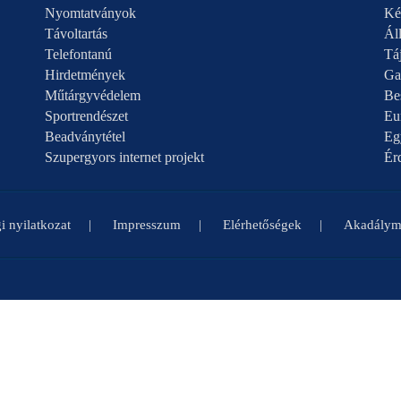
Nyomtatványok
Ké
Távoltartás
Áll
Telefontanú
Táj
Hirdetmények
Ga
Műtárgyvédelem
Be
Sportrendészet
Eu
Beadványtétel
Eg
Szupergyors internet projekt
Ér
i nyilatkozat
Impresszum
Elérhetőségek
Akadályme