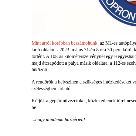
Mint arról korábban beszámoltunk
, az M1-es autópály
tartó oldalon - 2023. május 31-én 8 óra 30 perc körül k
történt. A 108-as kilométerszelvénynél egy Hegyeshalom
majd átcsapódott a pálya másik oldalára, a 112-es sz
ütközött.
A rendőrök a helyszínen a szükséges intézkedéseket végr
szélességben járható.
Kérjük a gépjárművezetőket, közlekedjenek türelmesen,
be!
...hogy mindenki hazaérjen!