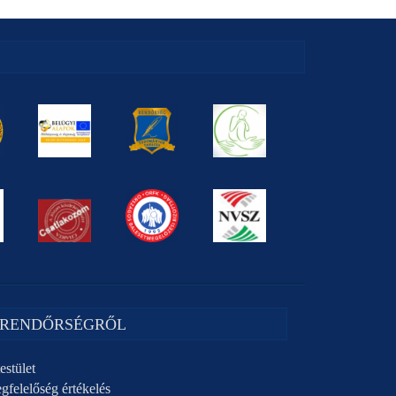
 RENDŐRSÉGRŐL
estület
gfelelőség értékelés