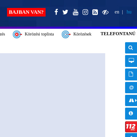
BAJBAN VAN?
en
hu
TELEFONTANÚ
zés
Körözési toplista
Körözések