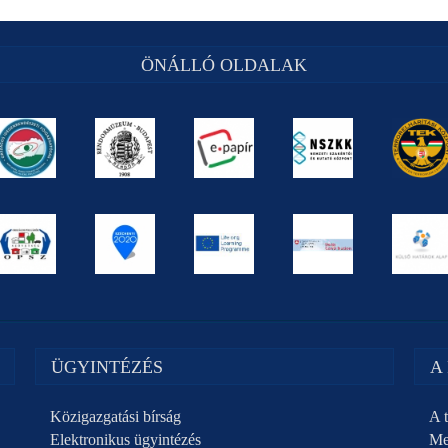
ÖNÁLLÓ OLDALAK
ÜGYINTÉZÉS
A
Közigazgatási bírság
A t
Elektronikus ügyintézés
Me