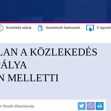
Közérdekű adatok
Anonimizált határozatok
E-ügyinté
LAN A KÖZLEKEDÉS
PÁLYA
N MELLETTI
i Rendőr-főkapitányság