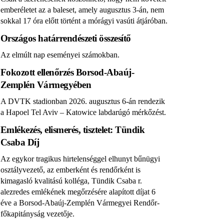
emberéletet az a baleset, amely augusztus 3-án, nem
sokkal 17 óra előtt történt a mórágyi vasúti átjáróban.
Országos határrendészeti összesítő
Az elmúlt nap eseményei számokban.
Fokozott ellenőrzés Borsod-Abaúj-
Zemplén Vármegyében
A DVTK stadionban 2026. augusztus 6-án rendezik
a Hapoel Tel Aviv – Katowice labdarúgó mérkőzést.
Emlékezés, elismerés, tisztelet: Tündik
Csaba Díj
Az egykor tragikus hirtelenséggel elhunyt bűnügyi
osztályvezető, az emberként és rendőrként is
kimagasló kvalitású kolléga, Tündik Csaba r.
alezredes emlékének megőrzésére alapított díjat 6
éve a Borsod-Abaúj-Zemplén Vármegyei Rendőr-
főkapitányság vezetője.