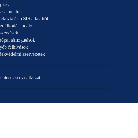
pzés
ásajánlatok
ékoztatás a SIS adatairól
zdálkodási adatok
szerzések
rópai támogatások
yéb felhívások
dekvédelmi szervezetek
ntesítési nyilatkozat