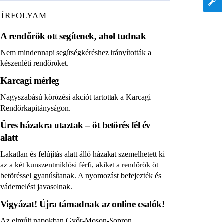
HÍRFOLYAM
A rendőrök ott segítenek, ahol tudnak
Nem mindennapi segítségkéréshez irányították a
készenléti rendőröket.
Karcagi mérleg
Nagyszabású körözési akciót tartottak a Karcagi
Rendőrkapitányságon.
Üres házakra utaztak – öt betörés fél év
alatt
Lakatlan és felújítás alatt álló házakat szemelhetett ki
az a két kunszentmiklósi férfi, akiket a rendőrök öt
betöréssel gyanúsítanak. A nyomozást befejezték és
vádemelést javasolnak.
Vigyázat! Újra támadnak az online csalók!
Az elmúlt napokban Győr-Moson-Sopron