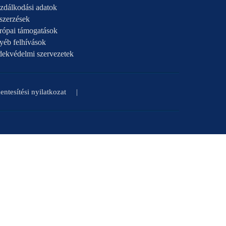
zdálkodási adatok
szerzések
rópai támogatások
yéb felhívások
dekvédelmi szervezetek
ntesítési nyilatkozat