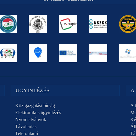
ÜGYINTÉZÉS
A
Közigazgatási bírság
A t
Elektronikus ügyintézés
Me
Nyomtatványok
Ké
Távoltartás
Áll
Telefontanú
Táj