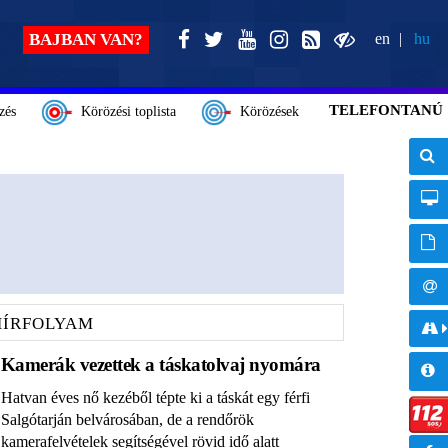
BAJBAN VAN?
en
hu
TELEFONTANÚ
zés
Körözési toplista
Körözések
HÍRFOLYAM
Kamerák vezettek a táskatolvaj nyomára
Hatvan éves nő kezéből tépte ki a táskát egy férfi
Salgótarján belvárosában, de a rendőrök
kamerafelvételek segítségével rövid idő alatt