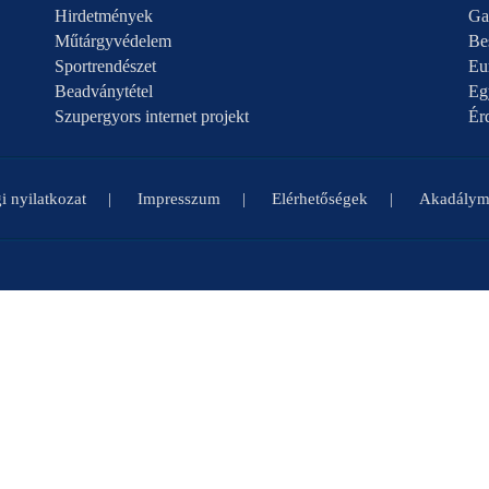
Hirdetmények
Ga
Műtárgyvédelem
Be
Sportrendészet
Eu
Beadványtétel
Eg
Szupergyors internet projekt
Ér
i nyilatkozat
Impresszum
Elérhetőségek
Akadályme