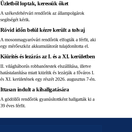
Üzletből loptak, keressük őket
A székesfehérvári rendőrök az állampolgárok
segítségét kérik.
Rövid időn belül kézre került a tolvaj
A mosonmagyaróvári rendőrök elfogták a férfit, aki
egy mérőeszköz akkumulátorát tulajdonította el.
Kiürítés és lezárás az I. és a XI. kerületben
II. világháborús robbanótestek elszállítása, illetve
hatástalanítása miatt kiürítik és lezárják a főváros I.
és XI. kerületének egy részét 2026. augusztus 7-én.
Ittasan indult a kihallgatására
A gödöllői rendőrök gyanúsítottként hallgatták ki a
39 éves férfit.