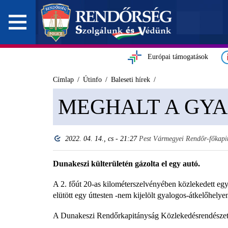
Európai támogatások
Címlap
Útinfo
Baleseti hírek
MEGHALT A GY
2022. 04. 14., cs - 21:27
Pest Vármegyei Rendőr-főkapi
Dunakeszi külterületén gázolta el egy autó.
A 2. főút 20-as kilométerszelvényében közlekedett egy
elütött egy úttesten -nem kijelölt gyalogos-átkelőhelye
A Dunakeszi Rendőrkapitányság Közlekedésrendészeti 