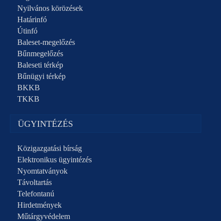
Nyilvános körözések
Határinfó
Útinfó
Baleset-megelőzés
Bűnmegelőzés
Baleseti térkép
Bűnügyi térkép
BKKB
TKKB
ÜGYINTÉZÉS
Közigazgatási bírság
Elektronikus ügyintézés
Nyomtatványok
Távoltartás
Telefontanú
Hirdetmények
Műtárgyvédelem