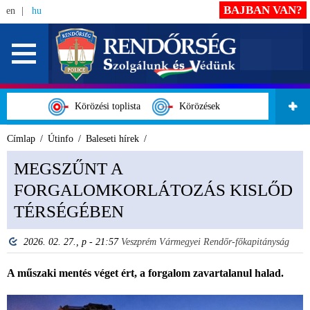
BAJBAN VAN?
en
hu
Körözési toplista
Körözések
Címlap
Útinfo
Baleseti hírek
MEGSZŰNT A
FORGALOMKORLÁTOZÁS KISLŐD
TÉRSÉGÉBEN
2026. 02. 27., p - 21:57
Veszprém Vármegyei Rendőr-főkapitányság
A műszaki mentés véget ért, a forgalom zavartalanul halad.