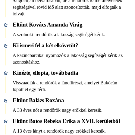
Salgótarján belvárosában, de a rendőrök kamerafelvételek
segítségével rövid idő alatt azonosították, majd elfogták a
tolvajt.
Eltűnt Kovács Amanda Virág
A szolnoki rendőrök a lakosság segítségét kérik.
Ki ismeri fel a két elkövetőt?
A kazincbarcikai nyomozók a lakosság segítségét kérik az
azonosításhoz.
Kinézte, ellopta, továbbadta
Visszaadták a rendőrök a láncfűrészt, amelyet Bakócán
lopott el egy férfi.
Eltűnt Balázs Roxána
A 33 éves nőt a rendőrök nagy erőkkel keresik.
Eltűnt Botos Rebeka Erika a XVII. kerületből
A 13 éves lányt a rendőrök nagy erőkkel keresik.