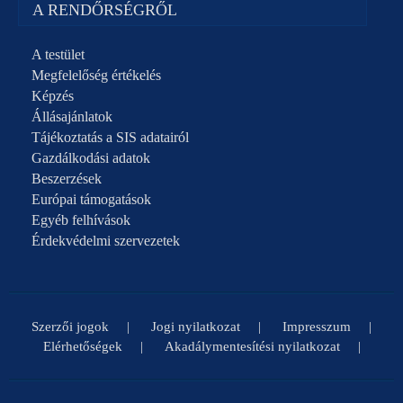
A RENDŐRSÉGRŐL
A testület
Megfelelőség értékelés
Képzés
Állásajánlatok
Tájékoztatás a SIS adatairól
Gazdálkodási adatok
Beszerzések
Európai támogatások
Egyéb felhívások
Érdekvédelmi szervezetek
Szerzői jogok
Jogi nyilatkozat
Impresszum
Elérhetőségek
Akadálymentesítési nyilatkozat