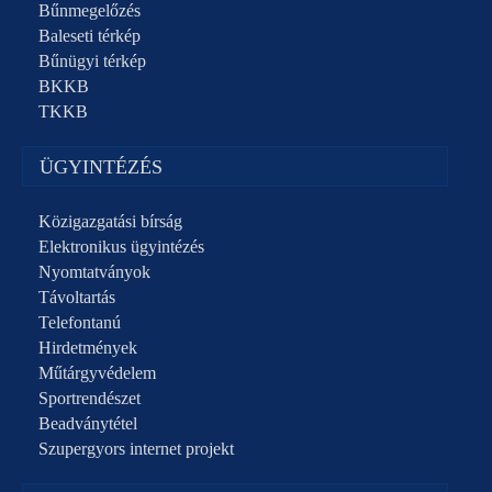
Bűnmegelőzés
Baleseti térkép
Bűnügyi térkép
BKKB
TKKB
ÜGYINTÉZÉS
Közigazgatási bírság
Elektronikus ügyintézés
Nyomtatványok
Távoltartás
Telefontanú
Hirdetmények
Műtárgyvédelem
Sportrendészet
Beadványtétel
Szupergyors internet projekt