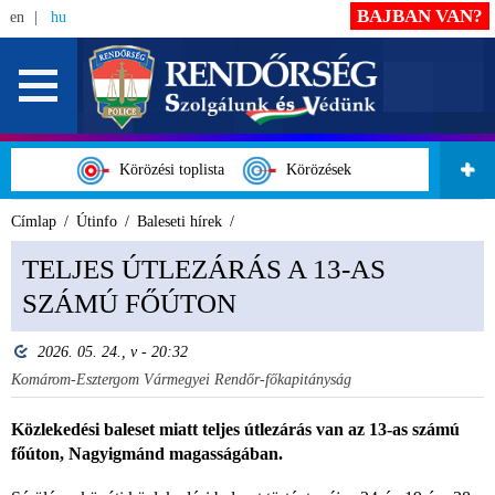
BAJBAN VAN?
en
hu
Körözési toplista
Körözések
Címlap
Útinfo
Baleseti hírek
TELJES ÚTLEZÁRÁS A 13-AS
SZÁMÚ FŐÚTON
2026. 05. 24., v - 20:32
Komárom-Esztergom Vármegyei Rendőr-főkapitányság
Közlekedési baleset miatt teljes útlezárás van az 13-as számú
főúton, Nagyigmánd magasságában.