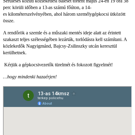
Sérüléses közúti közlekedési baleset történt május 24-én 19 óra 38
perc körüli időben a 13-as számú főúton, a 14-
es kilométerszelvényében, ahol három személygépkocsi ütközött
össze.
A rendőrök a szemle és a műszaki mentés ideje alatt az érintett
szakaszt teljes szélességében lezárták, torlódásra kell számítani. A
közlekedők Nagyigmánd, Bajcsy-Zsilinszky utcán keresztül
kerülhetnek.
Kérjük a gépkocsivezetők türelmét és fokozott figyelmét!
…hogy mindenki hazaérjen!