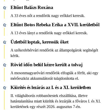
Eltűnt Balázs Roxána
A 33 éves nőt a rendőrök nagy erőkkel keresik.
Eltűnt Botos Rebeka Erika a XVII. kerületből
A 13 éves lányt a rendőrök nagy erőkkel keresik.
Üzletből loptak, keressük őket
A székesfehérvári rendőrök az állampolgárok segítségét
kérik.
Rövid időn belül kézre került a tolvaj
A mosonmagyaróvári rendőrök elfogták a férfit, aki egy
mérőeszköz akkumulátorát tulajdonította el.
Kiürítés és lezárás az I. és a XI. kerületben
II. világháborús robbanótestek elszállítása, illetve
hatástalanítása miatt kiürítik és lezárják a főváros I. és XI.
kerületének egy részét 2026. augusztus 7-én.