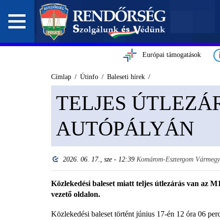
Európai támogatások
Címlap
Útinfo
Baleseti hírek
TELJES ÚTLEZÁR
AUTÓPÁLYÁN
2026. 06. 17., sze - 12:39
Komárom-Esztergom Vármegye
Közlekedési baleset miatt teljes útlezárás van az 
vezető oldalon.
Közlekedési baleset történt június 17-én 12 óra 06 pe