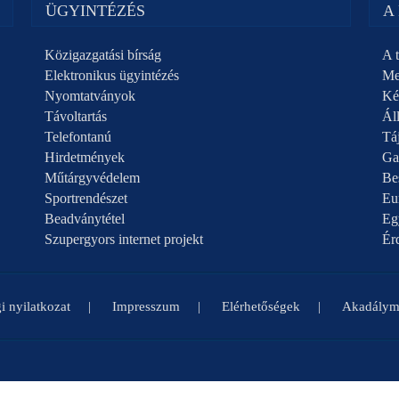
ÜGYINTÉZÉS
A
Közigazgatási bírság
A t
Elektronikus ügyintézés
Me
Nyomtatványok
Ké
Távoltartás
Áll
Telefontanú
Táj
Hirdetmények
Ga
Műtárgyvédelem
Be
Sportrendészet
Eu
Beadványtétel
Eg
Szupergyors internet projekt
Ér
i nyilatkozat
Impresszum
Elérhetőségek
Akadályme