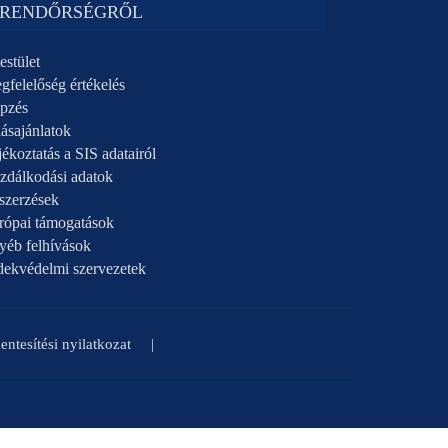
 RENDŐRSÉGRŐL
estület
gfelelőség értékelés
pzés
ásajánlatok
ékoztatás a SIS adatairól
zdálkodási adatok
szerzések
rópai támogatások
yéb felhívások
dekvédelmi szervezetek
ntesítési nyilatkozat