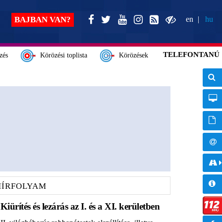
BAJBAN VAN?
en
hu
TELEFONTANÚ
zés
Körözési toplista
Körözések
HÍRFOLYAM
Kiürítés és lezárás az I. és a XI. kerületben