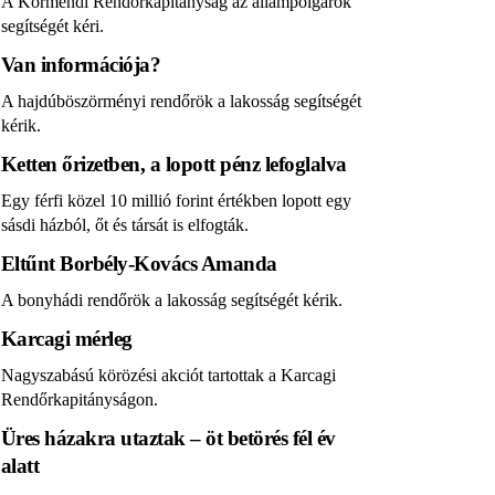
A Körmendi Rendőrkapitányság az állampolgárok
segítségét kéri.
Van információja?
A hajdúböszörményi rendőrök a lakosság segítségét
kérik.
Ketten őrizetben, a lopott pénz lefoglalva
Egy férfi közel 10 millió forint értékben lopott egy
sásdi házból, őt és társát is elfogták.
Eltűnt Borbély-Kovács Amanda
A bonyhádi rendőrök a lakosság segítségét kérik.
Karcagi mérleg
Nagyszabású körözési akciót tartottak a Karcagi
Rendőrkapitányságon.
Üres házakra utaztak – öt betörés fél év
alatt