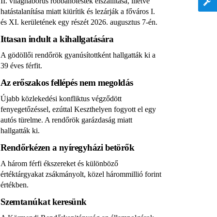
II. világháborús robbanótestek elszállítása, illetve
hatástalanítása miatt kiürítik és lezárják a főváros I.
és XI. kerületének egy részét 2026. augusztus 7-én.
Ittasan indult a kihallgatására
A gödöllői rendőrök gyanúsítottként hallgatták ki a
39 éves férfit.
Az erőszakos fellépés nem megoldás
Újabb közlekedési konfliktus végződött
fenyegetőzéssel, ezúttal Keszthelyen fogyott el egy
autós türelme. A rendőrök garázdaság miatt
hallgatták ki.
Rendőrkézen a nyíregyházi betörők
A három férfi ékszereket és különböző
értéktárgyakat zsákmányolt, közel hárommillió forint
értékben.
Szemtanúkat keresünk