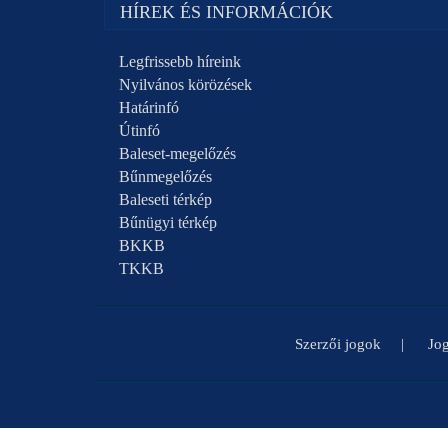
HÍREK ÉS INFORMÁCIÓK
Legfrissebb híreink
Nyilvános körözések
Határinfó
Útinfó
Baleset-megelőzés
Bűnmegelőzés
Baleseti térkép
Bűnügyi térkép
BKKB
TKKB
Szerzői jogok
Jog