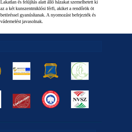
Lakatlan és felújítás alatt álló házakat szemelhetett ki
az a két kunszentmiklósi férfi, akiket a rendőrök öt
betöréssel gyanúsítanak. A nyomozást befejezték és
vádemelést javasolnak.