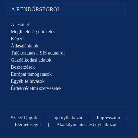
A RENDŐRSÉGRŐL
A testület
Megfelelőség értékelés
Képzés
Állásajánlatok
Tájékoztatás a SIS adatairól
Gazdálkodási adatok
Beszerzések
Európai támogatások
Egyéb felhívások
Érdekvédelmi szervezetek
Szerzői jogok
Jogi nyilatkozat
Impresszum
Elérhetőségek
Akadálymentesítési nyilatkozat