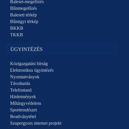
Baleset-megelőzés
Bűnmegelőzés
Baleseti térkép
Bűnügyi térkép
BKKB
TKKB
ÜGYINTÉZÉS
Közigazgatási bírság
Elektronikus ügyintézés
Nyomtatványok
Távoltartás
Telefontanú
Hirdetmények
Műtárgyvédelem
Sportrendészet
Beadványtétel
Szupergyors internet projekt