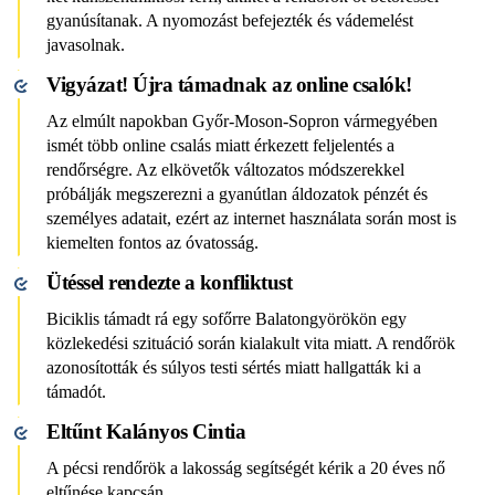
gyanúsítanak. A nyomozást befejezték és vádemelést
javasolnak.
Vigyázat! Újra támadnak az online csalók!
Az elmúlt napokban Győr-Moson-Sopron vármegyében
ismét több online csalás miatt érkezett feljelentés a
rendőrségre. Az elkövetők változatos módszerekkel
próbálják megszerezni a gyanútlan áldozatok pénzét és
személyes adatait, ezért az internet használata során most is
kiemelten fontos az óvatosság.
Ütéssel rendezte a konfliktust
Biciklis támadt rá egy sofőrre Balatongyörökön egy
közlekedési szituáció során kialakult vita miatt. A rendőrök
azonosították és súlyos testi sértés miatt hallgatták ki a
támadót.
Eltűnt Kalányos Cintia
A pécsi rendőrök a lakosság segítségét kérik a 20 éves nő
eltűnése kapcsán.