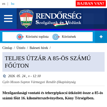
BAJBAN VAN?
en
hu
Körözési toplista
Körözések
Címlap
Útinfo
Baleseti hírek
TELJES ÚTZÁR A 85-ÖS SZÁMÚ
FŐÚTON
2026. 05. 24., v - 12:10
Győr-Moson-Sopron Vármegyei Rendőr-főkapitányság
Mezőgazdasági vontató és tehergépkocsi ütközött össze a 85-ös
számú főút 16. kilométerszelvényében, Kóny Térségében.