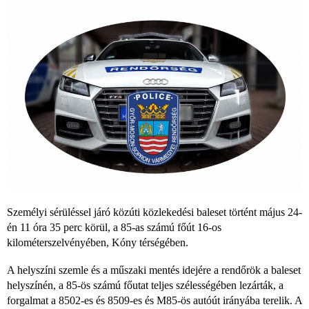
Személyi sérüléssel járó közúti közlekedési baleset történt május 24-
én 11 óra 35 perc körül, a 85-as számú főút 16-os
kilométerszelvényében, Kóny térségében.
A helyszíni szemle és a műszaki mentés idejére a rendőrök a baleset
helyszínén, a 85-ös számú főutat teljes szélességében lezárták, a
forgalmat a 8502-es és 8509-es és M85-ös autóút irányába terelik. A