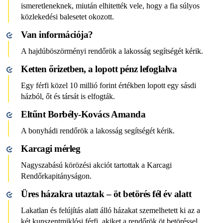
ismeretleneknek, miután elhitették vele, hogy a fia súlyos
közlekedési balesetet okozott.
Van információja?
A hajdúböszörményi rendőrök a lakosság segítségét kérik.
Ketten őrizetben, a lopott pénz lefoglalva
Egy férfi közel 10 millió forint értékben lopott egy sásdi
házból, őt és társát is elfogták.
Eltűnt Borbély-Kovács Amanda
A bonyhádi rendőrök a lakosság segítségét kérik.
Karcagi mérleg
Nagyszabású körözési akciót tartottak a Karcagi
Rendőrkapitányságon.
Üres házakra utaztak – öt betörés fél év alatt
Lakatlan és felújítás alatt álló házakat szemelhetett ki az a
két kunszentmiklósi férfi, akiket a rendőrök öt betöréssel