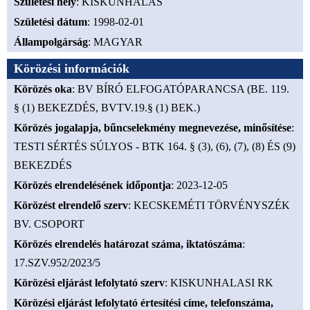
Születési hely
: KISKUNHALAS
Születési dátum
: 1998-02-01
Állampolgárság
: MAGYAR
Körözési információk
Körözés oka
: BV BÍRÓ ELFOGATÓPARANCSA (BE. 119.
§ (1) BEKEZDÉS, BVTV.19.§ (1) BEK.)
Körözés jogalapja, bűncselekmény megnevezése, minősítése
:
TESTI SÉRTÉS SÚLYOS - BTK 164. § (3), (6), (7), (8) ÉS (9)
BEKEZDÉS
Körözés elrendelésének időpontja
: 2023-12-05
Körözést elrendelő szerv
: KECSKEMÉTI TÖRVÉNYSZÉK
BV. CSOPORT
Körözés elrendelés határozat száma, iktatószáma
:
17.SZV.952/2023/5
Körözési eljárást lefolytató szerv
: KISKUNHALASI RK
Körözési eljárást lefolytató értesítési címe, telefonszáma,