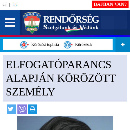
BAJBAN VAN?
en
hu
Körözési toplista
Körözések
ELFOGATÓPARANCS
ALAPJÁN KÖRÖZÖTT
SZEMÉLY