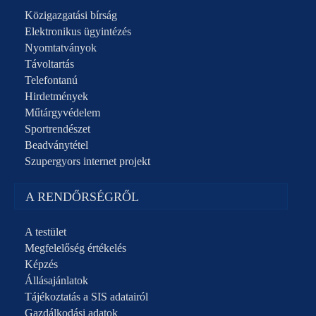
Közigazgatási bírság
Elektronikus ügyintézés
Nyomtatványok
Távoltartás
Telefontanú
Hirdetmények
Műtárgyvédelem
Sportrendészet
Beadványtétel
Szupergyors internet projekt
A RENDŐRSÉGRŐL
A testület
Megfelelőség értékelés
Képzés
Állásajánlatok
Tájékoztatás a SIS adatairól
Gazdálkodási adatok