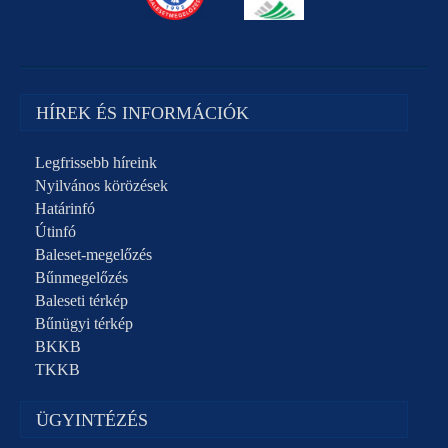
HÍREK ÉS INFORMÁCIÓK
Legfrissebb híreink
Nyilvános körözések
Határinfó
Útinfó
Baleset-megelőzés
Bűnmegelőzés
Baleseti térkép
Bűnügyi térkép
BKKB
TKKB
ÜGYINTÉZÉS