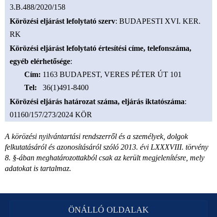
3.B.488/2020/158
Körözési eljárást lefolytató szerv
: BUDAPESTI XVI. KER.
RK
Körözési eljárást lefolytató értesítési címe, telefonszáma,
egyéb elérhetősége
:
Cím
:
1163 BUDAPEST, VERES PÉTER ÚT 101
Tel
:
36(1)491-8400
Körözési eljárás határozat száma, eljárás iktatószáma
:
01160/157/273/2024 KÖR
A körözési nyilvántartási rendszerről és a személyek, dolgok
felkutatásáról és azonosításáról szóló 2013. évi LXXXVIII. törvény
8. §-ában meghatározottakból csak az került megjelenítésre, mely
adatokat is tartalmaz.
ÖNÁLLÓ OLDALAK