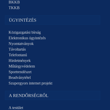
BKKB
TKKB
ÜGYINTÉZÉS
Közigazgatási bírság
Elektronikus ügyintézés
Nyomtatványok
Távoltartás
Telefontanú
Hirdetmények
Műtárgyvédelem
Sportrendészet
Beadványtétel
Szupergyors internet projekt
A RENDŐRSÉGRŐL
A testület