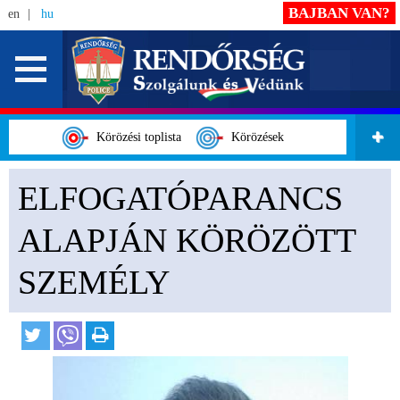
BAJBAN VAN?
en
hu
Körözési toplista
Körözések
ELFOGATÓPARANCS
ALAPJÁN KÖRÖZÖTT
SZEMÉLY