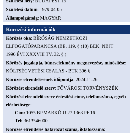
Születési hely
: BUDAPEST 19
Születési dátum
: 1979-04-05
Állampolgárság
: MAGYAR
Körözési információk
Körözés oka
: BÍRÓSÁG NEMZETKÖZI
ELFOGATÓPARANCSA (BE. 119. § (10) BEK, NBJT
1996.ÉVI XXXVIII TV. 32. § )
Körözés jogalapja, bűncselekmény megnevezése, minősítése
:
KÖLTSÉGVETÉSI CSALÁS - BTK 396.§
Körözés elrendelésének időpontja
: 2024-11-26
Körözést elrendelő szerv
: FŐVÁROSI TÖRVÉNYSZÉK
Körözést elrendelő szerv értesítési címe, telefonszáma, egyéb
elérhetősége
:
Cím
:
1055 BP.MARKÓ U.27 1363 PF.16.
Tel
:
3613546000
Körözés elrendelés határozat száma, iktatószáma
: