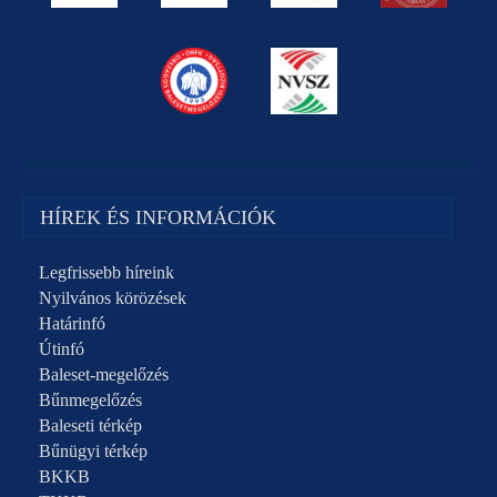
HÍREK ÉS INFORMÁCIÓK
Legfrissebb híreink
Nyilvános körözések
Határinfó
Útinfó
Baleset-megelőzés
Bűnmegelőzés
Baleseti térkép
Bűnügyi térkép
BKKB