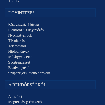
TKKB
ÜGYINTÉZÉS
Közigazgatási bírság
Elektronikus ügyintézés
Nyomtatványok
Távoltartás
Telefontanú
Hirdetmények
Műtárgyvédelem
Sportrendészet
Beadványtétel
Szupergyors internet projekt
A RENDŐRSÉGRŐL
A testület
Megfelelőség értékelés