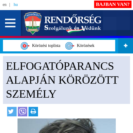
BAJBAN VAN?
en
hu
Körözési toplista
Körözések
ELFOGATÓPARANCS
ALAPJÁN KÖRÖZÖTT
SZEMÉLY