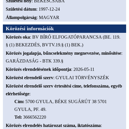
Születési hely
: BÉKÉSCSABA
Születési dátum
: 1997-12-24
Állampolgárság
: MAGYAR
Körözési információk
Körözés oka
: BV BÍRÓ ELFOGATÓPARANCSA (BE. 119.
§ (1) BEKEZDÉS, BVTV.19.§ (1) BEK.)
Körözés jogalapja, bűncselekmény megnevezése, minősítése
:
GARÁZDASÁG - BTK 339.§
Körözés elrendelésének időpontja
: 2026-05-11
Körözést elrendelő szerv
: GYULAI TÖRVÉNYSZÉK
Körözést elrendelő szerv értesítési címe, telefonszáma, egyéb
elérhetősége
:
Cím
:
5700 GYULA, BÉKE SUGÁRÚT 38 5701
GYULA, PF. 49.
Tel
:
3666562220
Körözés elrendelés határozat száma, iktatószáma
: