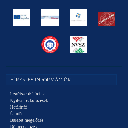
HÍREK ÉS INFORMÁCIÓK
Legfrissebb híreink
Nyilvános körözések
Határinfó
Útinfó
Baleset-megelőzés
Bűnmegelőzés