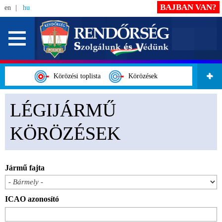
BAJBAN VAN?
en
hu
Körözési toplista
Körözések
LÉGIJÁRMŰ
KÖRÖZÉSEK
Jármű fajta
ICAO azonosító