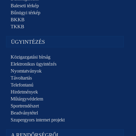
Baleseti térkép
Bűnügyi térkép
BKKB
TKKB
ÜGYINTÉZÉS
Közigazgatási bírság
Elektronikus ügyintézés
Nyomtatványok
Távoltartás
Telefontanú
Hirdetmények
Műtárgyvédelem
Sportrendészet
Beadványtétel
Szupergyors internet projekt
A RENDŐRSÉGRŐL