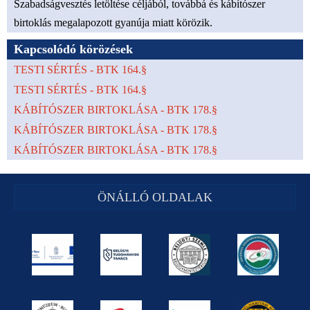
Szabadságvesztés letöltése céljából, továbbá és kábítószer
birtoklás megalapozott gyanúja miatt körözik.
Kapcsolódó körözések
TESTI SÉRTÉS - BTK 164.§
TESTI SÉRTÉS - BTK 164.§
KÁBÍTÓSZER BIRTOKLÁSA - BTK 178.§
KÁBÍTÓSZER BIRTOKLÁSA - BTK 178.§
KÁBÍTÓSZER BIRTOKLÁSA - BTK 178.§
ÖNÁLLÓ OLDALAK