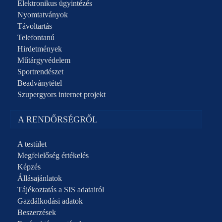
Elektronikus ügyintézés
Nyomtatványok
Távoltartás
Telefontanú
Hirdetmények
Műtárgyvédelem
Sportrendészet
Beadványtétel
Szupergyors internet projekt
A RENDŐRSÉGRŐL
A testület
Megfelelőség értékelés
Képzés
Állásajánlatok
Tájékoztatás a SIS adatairól
Gazdálkodási adatok
Beszerzések