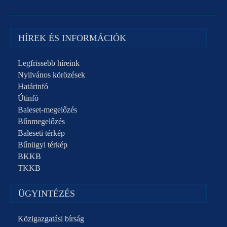
HÍREK ÉS INFORMÁCIÓK
Legfrissebb híreink
Nyilvános körözések
Határinfó
Útinfó
Baleset-megelőzés
Bűnmegelőzés
Baleseti térkép
Bűnügyi térkép
BKKB
TKKB
ÜGYINTÉZÉS
Közigazgatási bírság