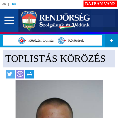
BAJBAN VAN?
en
hu
Körözési toplista
Körözések
TOPLISTÁS KÖRÖZÉS