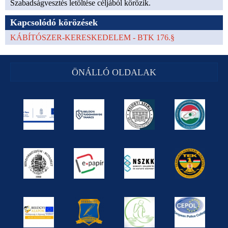
Szabadságvesztés letöltése céljából körözik.
Kapcsolódó körözések
KÁBÍTÓSZER-KERESKEDELEM - BTK 176.§
ÖNÁLLÓ OLDALAK