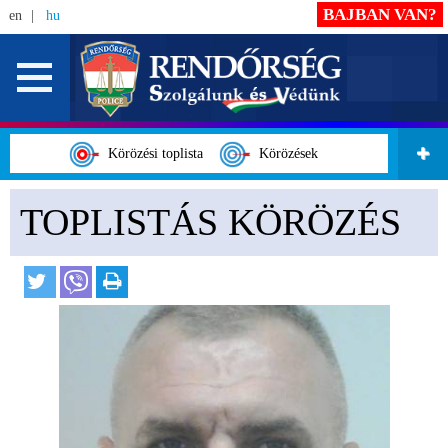
BAJBAN VAN?
en
hu
Körözési toplista
Körözések
TOPLISTÁS KÖRÖZÉS