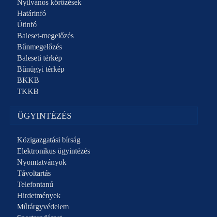
Nyilvános körözések
Határinfó
Útinfó
Baleset-megelőzés
Bűnmegelőzés
Baleseti térkép
Bűnügyi térkép
BKKB
TKKB
ÜGYINTÉZÉS
Közigazgatási bírság
Elektronikus ügyintézés
Nyomtatványok
Távoltartás
Telefontanú
Hirdetmények
Műtárgyvédelem