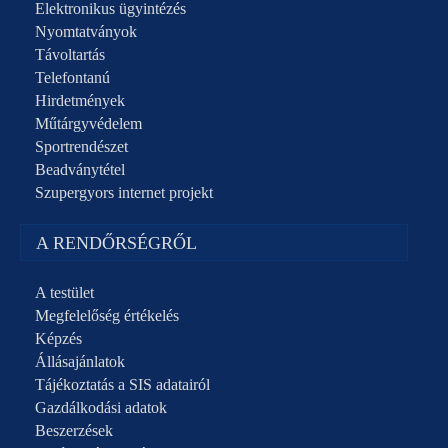
Elektronikus ügyintézés
Nyomtatványok
Távoltartás
Telefontanú
Hirdetmények
Műtárgyvédelem
Sportrendészet
Beadványtétel
Szupergyors internet projekt
A RENDŐRSÉGRŐL
A testület
Megfelelőség értékelés
Képzés
Állásajánlatok
Tájékoztatás a SIS adatairól
Gazdálkodási adatok
Beszerzések