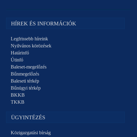
HÍREK ÉS INFORMÁCIÓK
Legfrissebb híreink
Nyilvános körözések
Határinfó
Útinfó
Baleset-megelőzés
Bűnmegelőzés
Baleseti térkép
Bűnügyi térkép
BKKB
TKKB
ÜGYINTÉZÉS
Közigazgatási bírság