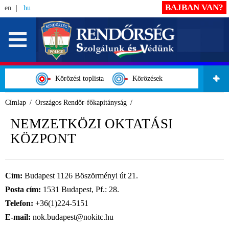
BAJBAN VAN?
en
hu
Körözési toplista
Körözések
Címlap
Országos Rendőr-főkapitányság
NEMZETKÖZI OKTATÁSI
KÖZPONT
Cím:
Budapest 1126 Böszörményi út 21.
Posta cím:
1531 Budapest, Pf.: 28.
Telefon:
+36(1)224-5151
E-mail:
nok.budapest@nokitc.hu