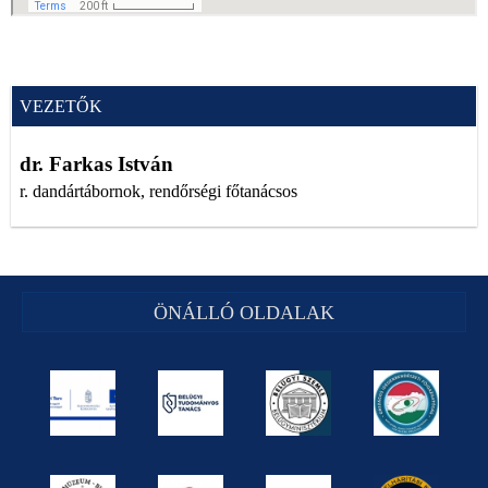
VEZETŐK
dr. Farkas István
r. dandártábornok, rendőrségi főtanácsos
ÖNÁLLÓ OLDALAK