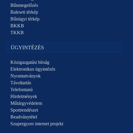
Bűnmegelőzés
Baleseti térkép
Bűnügyi térkép
BKKB
TKKB
ÜGYINTÉZÉS
Közigazgatási bírság
Elektronikus ügyintézés
Nyomtatványok
Távoltartás
Telefontanú
Hirdetmények
Műtárgyvédelem
Sportrendészet
Beadványtétel
Szupergyors internet projekt