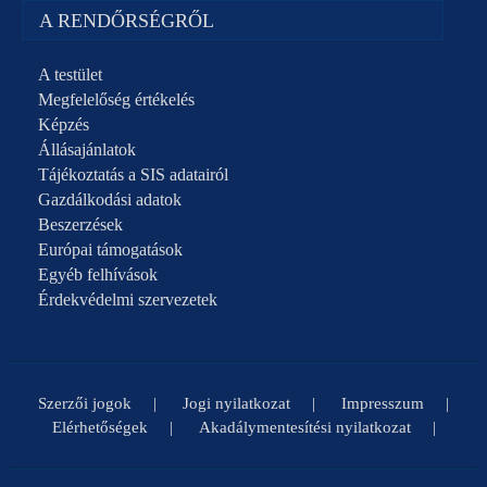
A RENDŐRSÉGRŐL
A testület
Megfelelőség értékelés
Képzés
Állásajánlatok
Tájékoztatás a SIS adatairól
Gazdálkodási adatok
Beszerzések
Európai támogatások
Egyéb felhívások
Érdekvédelmi szervezetek
Szerzői jogok
Jogi nyilatkozat
Impresszum
Elérhetőségek
Akadálymentesítési nyilatkozat