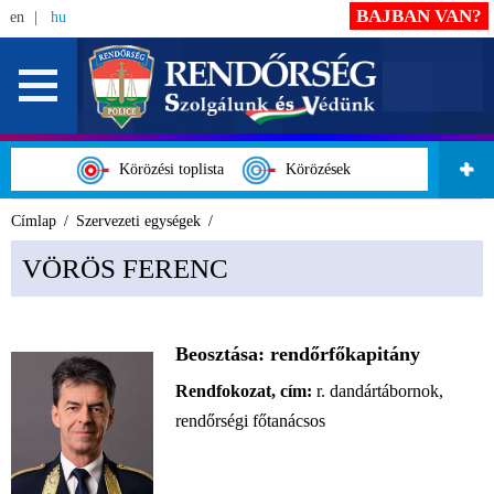
BAJBAN VAN?
en
hu
Körözési toplista
Körözések
Címlap
Szervezeti egységek
VÖRÖS FERENC
Beosztása:
rendőrfőkapitány
Rendfokozat, cím:
r. dandártábornok,
rendőrségi főtanácsos