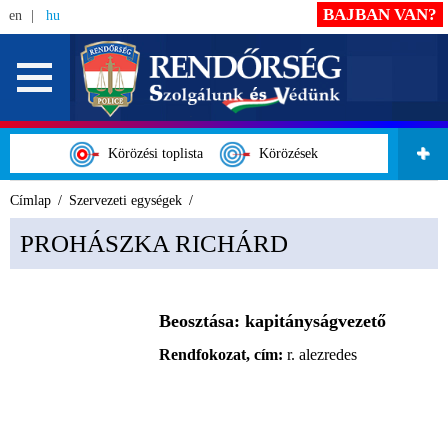
BAJBAN VAN?
en
hu
Körözési toplista
Körözések
Címlap
Szervezeti egységek
PROHÁSZKA RICHÁRD
Beosztása:
kapitányságvezető
Rendfokozat, cím:
r. alezredes