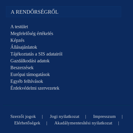
A RENDŐRSÉGRŐL
A testület
Megfelelőség értékelés
Képzés
Állásajánlatok
Tájékoztatás a SIS adatairól
Gazdálkodási adatok
Beszerzések
Európai támogatások
Egyéb felhívások
Érdekvédelmi szervezetek
Szerzői jogok
Jogi nyilatkozat
Impresszum
Elérhetőségek
Akadálymentesítési nyilatkozat