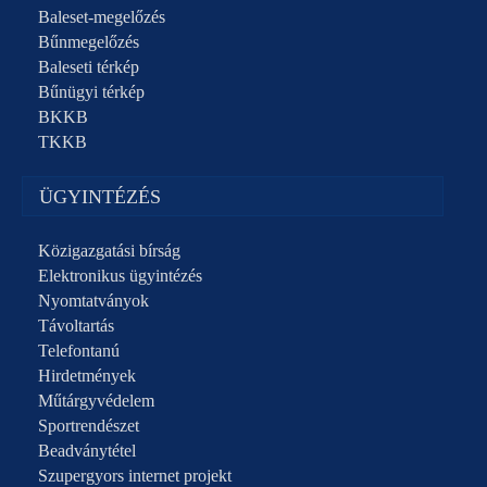
Baleset-megelőzés
Bűnmegelőzés
Baleseti térkép
Bűnügyi térkép
BKKB
TKKB
ÜGYINTÉZÉS
Közigazgatási bírság
Elektronikus ügyintézés
Nyomtatványok
Távoltartás
Telefontanú
Hirdetmények
Műtárgyvédelem
Sportrendészet
Beadványtétel
Szupergyors internet projekt