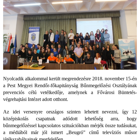
Nyolcadik alkalommal került megrendezésre 2018. november 15-én
a Pest Megyei Rendőr-főkapitányság Bűnmegelőzési Osztályának
prevenciós célú vetélkedője, amelynek a Fővárosi Büntetés-
végrehajtási Intézet adott otthont.
Az idei versenyre országos szinten lehetett nevezni, így 12
középiskolás csapatnak adódott lehetőség arra, hogy
bűnmegelőzéssel kapcsolatos szituációkban mérjék össze tudásukat,
a médiából már jól ismert „Beugró” című televíziós műsor
játékszabályainak megfelelően.