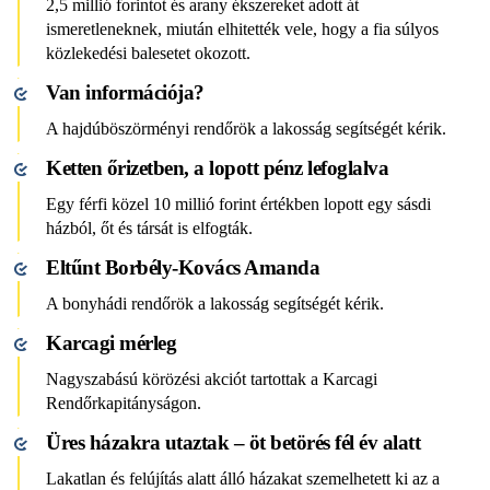
2,5 millió forintot és arany ékszereket adott át
ismeretleneknek, miután elhitették vele, hogy a fia súlyos
közlekedési balesetet okozott.
Van információja?
A hajdúböszörményi rendőrök a lakosság segítségét kérik.
Ketten őrizetben, a lopott pénz lefoglalva
Egy férfi közel 10 millió forint értékben lopott egy sásdi
házból, őt és társát is elfogták.
Eltűnt Borbély-Kovács Amanda
A bonyhádi rendőrök a lakosság segítségét kérik.
Karcagi mérleg
Nagyszabású körözési akciót tartottak a Karcagi
Rendőrkapitányságon.
Üres házakra utaztak – öt betörés fél év alatt
Lakatlan és felújítás alatt álló házakat szemelhetett ki az a