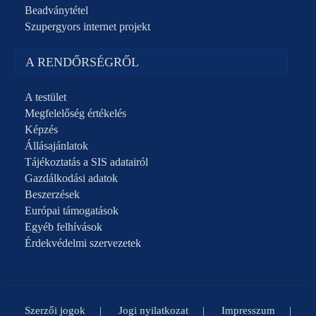
Beadványtétel
Szupergyors internet projekt
A RENDŐRSÉGRŐL
A testület
Megfelelőség értékelés
Képzés
Állásajánlatok
Tájékoztatás a SIS adatairól
Gazdálkodási adatok
Beszerzések
Európai támogatások
Egyéb felhívások
Érdekvédelmi szervezetek
Szerzői jogok
Jogi nyilatkozat
Impresszum