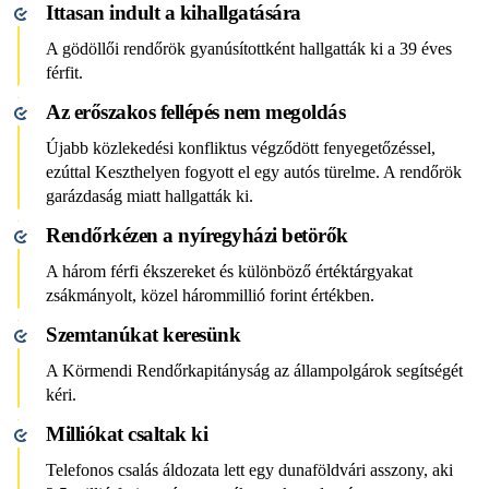
Ittasan indult a kihallgatására
A gödöllői rendőrök gyanúsítottként hallgatták ki a 39 éves
férfit.
Az erőszakos fellépés nem megoldás
Újabb közlekedési konfliktus végződött fenyegetőzéssel,
ezúttal Keszthelyen fogyott el egy autós türelme. A rendőrök
garázdaság miatt hallgatták ki.
Rendőrkézen a nyíregyházi betörők
A három férfi ékszereket és különböző értéktárgyakat
zsákmányolt, közel hárommillió forint értékben.
Szemtanúkat keresünk
A Körmendi Rendőrkapitányság az állampolgárok segítségét
kéri.
Milliókat csaltak ki
Telefonos csalás áldozata lett egy dunaföldvári asszony, aki