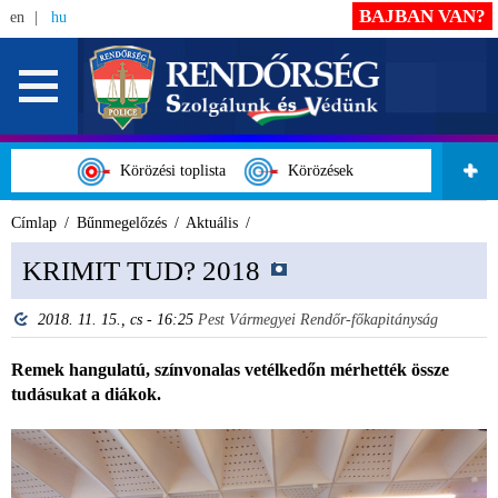
BAJBAN VAN?
en
hu
Körözési toplista
Körözések
Címlap
Bűnmegelőzés
Aktuális
KRIMIT TUD? 2018
2018. 11. 15., cs - 16:25
Pest Vármegyei Rendőr-főkapitányság
Remek hangulatú, színvonalas vetélkedőn mérhették össze
tudásukat a diákok.