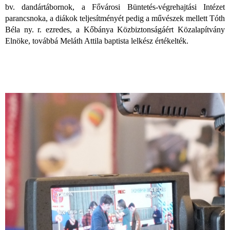
bv. dandártábornok, a Fővárosi Büntetés-végrehajtási Intézet
parancsnoka, a diákok teljesítményét pedig a művészek mellett Tóth
Béla ny. r. ezredes, a Kőbánya Közbiztonságáért Közalapítvány
Elnöke, továbbá Meláth Attila baptista lelkész értékelték.