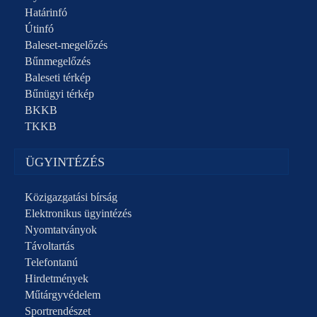
Határinfó
Útinfó
Baleset-megelőzés
Bűnmegelőzés
Baleseti térkép
Bűnügyi térkép
BKKB
TKKB
ÜGYINTÉZÉS
Közigazgatási bírság
Elektronikus ügyintézés
Nyomtatványok
Távoltartás
Telefontanú
Hirdetmények
Műtárgyvédelem
Sportrendészet