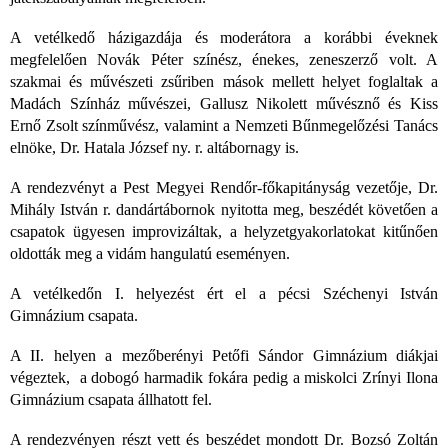
A vetélkedő házigazdája és moderátora a korábbi éveknek
megfelelően Novák Péter színész, énekes, zeneszerző volt. A
szakmai és művészeti zsűriben mások mellett helyet foglaltak a
Madách Színház művészei, Gallusz Nikolett művésznő és Kiss
Ernő Zsolt színművész, valamint a Nemzeti Bűnmegelőzési Tanács
elnöke, Dr. Hatala József ny. r. altábornagy is.
A rendezvényt a Pest Megyei Rendőr-főkapitányság vezetője, Dr.
Mihály István r. dandártábornok nyitotta meg, beszédét követően a
csapatok ügyesen improvizáltak, a helyzetgyakorlatokat kitűnően
oldották meg a vidám hangulatú eseményen.
A vetélkedőn I. helyezést ért el a pécsi Széchenyi István
Gimnázium csapata.
A II. helyen a mezőberényi Petőfi Sándor Gimnázium diákjai
végeztek, a dobogó harmadik fokára pedig a miskolci Zrínyi Ilona
Gimnázium csapata állhatott fel.
A rendezvényen részt vett és beszédet mondott Dr. Bozsó Zoltán