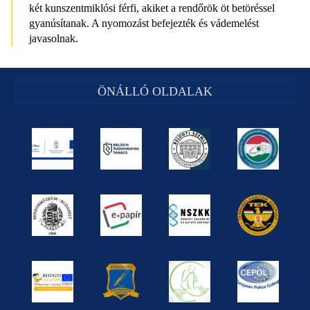
két kunszentmiklósi férfi, akiket a rendőrök öt betöréssel
gyanúsítanak. A nyomozást befejezték és vádemelést
javasolnak.
ÖNÁLLÓ OLDALAK