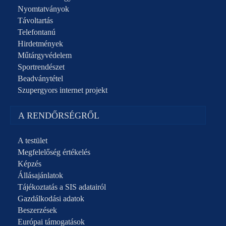
Nyomtatványok
Távoltartás
Telefontanú
Hirdetmények
Műtárgyvédelem
Sportrendészet
Beadványtétel
Szupergyors internet projekt
A RENDŐRSÉGRŐL
A testület
Megfelelőség értékelés
Képzés
Állásajánlatok
Tájékoztatás a SIS adatairól
Gazdálkodási adatok
Beszerzések
Európai támogatások