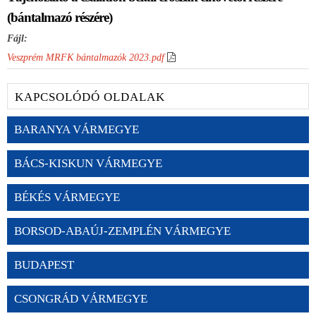
(bántalmazó részére)
Fájl:
Veszprém MRFK bántalmazók 2023.pdf
KAPCSOLÓDÓ OLDALAK
BARANYA VÁRMEGYE
BÁCS-KISKUN VÁRMEGYE
BÉKÉS VÁRMEGYE
BORSOD-ABAÚJ-ZEMPLÉN VÁRMEGYE
BUDAPEST
CSONGRÁD VÁRMEGYE