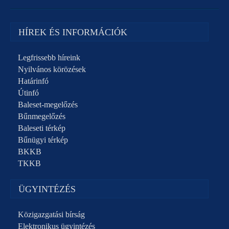
HÍREK ÉS INFORMÁCIÓK
Legfrissebb híreink
Nyilvános körözések
Határinfó
Útinfó
Baleset-megelőzés
Bűnmegelőzés
Baleseti térkép
Bűnügyi térkép
BKKB
TKKB
ÜGYINTÉZÉS
Közigazgatási bírság
Elektronikus ügyintézés