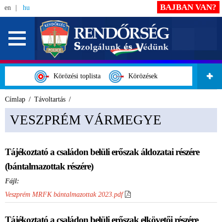
BAJBAN VAN?
en
hu
Körözési toplista
Körözések
Címlap
Távoltartás
VESZPRÉM VÁRMEGYE
Tájékoztató a családon belüli erőszak áldozatai részére
(bántalmazottak részére)
Fájl:
Veszprém MRFK bántalmazottak 2023.pdf
Tájékoztató a családon belüli erőszak elkövetői részére