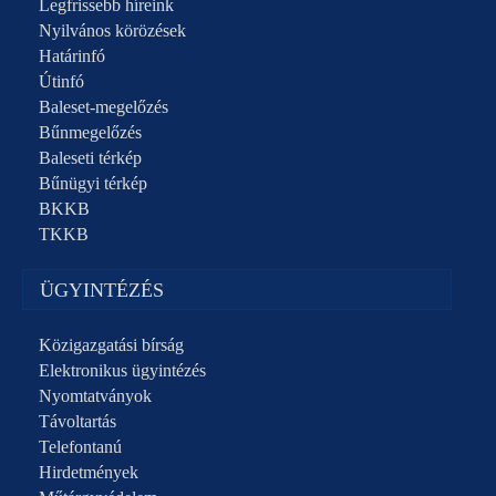
Legfrissebb híreink
Nyilvános körözések
Határinfó
Útinfó
Baleset-megelőzés
Bűnmegelőzés
Baleseti térkép
Bűnügyi térkép
BKKB
TKKB
ÜGYINTÉZÉS
Közigazgatási bírság
Elektronikus ügyintézés
Nyomtatványok
Távoltartás
Telefontanú
Hirdetmények