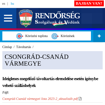
BAJBAN VAN?
en
hu
Körözési toplista
Körözések
Címlap
Távoltartás
CSONGRÁD-CSANÁD
VÁRMEGYE
Ideiglenes megelőző távoltartás elrendelése esetén igénybe
vehető szálláshelyek
Fájl:
Csongrád-Csanád vármegyei lista 2023-2_aktualizált.pdf