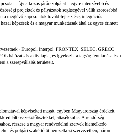
csolat – így a közös járőrszolgálat – egyre intenzívebb és
zösségi projektek és pályázatok segítségével válik szorosabbá
a meglévő kapcsolatok továbbfejlesztése, integrációs
a hazai képzések és a magyar munkatársak által az egyes érintett
zervezetnek - Europol, Interpol, FRONTEX, SELEC, GRECO
ózat - is aktív tagja, és igyekszik a tagság fenntartása és a
ni a szerepvállalás területeit.
iplomatával képviselteti magát, egyben Magyarország érdekeit,
reditált összekötőtisztekkel, attasékkal is. A rendőrség
tásához, részese a magyar rendvédelmi szervek kiemelkedő
lmi és polgári szakértő öt nemzetközi szervezetben, három