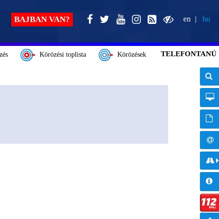
BAJBAN VAN?
en
hu
TELEFONTANÚ
zés
Körözési toplista
Körözések