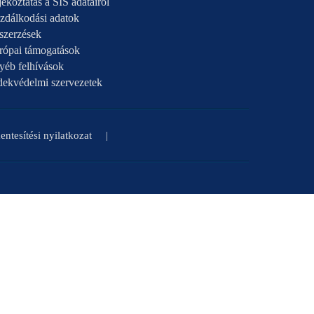
ékoztatás a SIS adatairól
zdálkodási adatok
szerzések
rópai támogatások
yéb felhívások
dekvédelmi szervezetek
ntesítési nyilatkozat