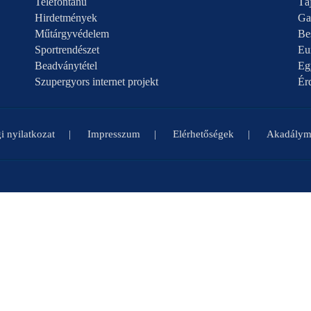
Telefontanú
Táj
Hirdetmények
Ga
Műtárgyvédelem
Be
Sportrendészet
Eu
Beadványtétel
Eg
Szupergyors internet projekt
Ér
i nyilatkozat
Impresszum
Elérhetőségek
Akadályme