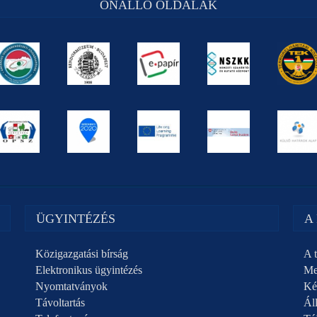
ÖNÁLLÓ OLDALAK
ÜGYINTÉZÉS
A
Közigazgatási bírság
A t
Elektronikus ügyintézés
Me
Nyomtatványok
Ké
Távoltartás
Áll