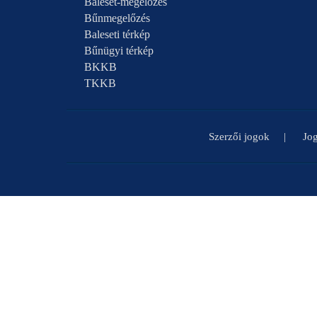
Baleset-megelőzés
Bűnmegelőzés
Baleseti térkép
Bűnügyi térkép
BKKB
TKKB
Szerzői jogok
Jog