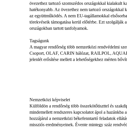
övezethez tartozó szomszédos országokkal kialakult kap
hatékonyabb. Az övezethez nem tartozó országokkal kö
az együttműködés. A nem EU-tagállamokkal elsősorban 
törekvéseik támogatása kerül előtérbe. Ezt szolgálják 
országokban tartott tanfolyamok.
Tagságunk
A magyar rendőrség több nemzetközi rendvédelmi s
Csoport, OLAF, CARIN hálózat, RAILPOL, AQUAPOL hál
jelenlét erősítése mellett a lehetőségekhez mérten bővíte
Nemzetközi képviselet
Külföldön a rendőrség több összekötőtiszttel és szakd
mindemellett rendszeres kapcsolatot ápol a hazánkba akk
hozzájárul a nemzetközi békefenntartó feladatok ellá
missziós eredményeinek. Évente mintegy száz rendvéde