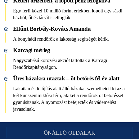
Ketten őrizetben, a lopott pénz lefoglalva
Egy férfi közel 10 millió forint értékben lopott egy sásdi
házból, őt és társát is elfogták.
Eltűnt Borbély-Kovács Amanda
A bonyhádi rendőrök a lakosság segítségét kérik.
Karcagi mérleg
Nagyszabású körözési akciót tartottak a Karcagi
Rendőrkapitányságon.
Üres házakra utaztak – öt betörés fél év alatt
Lakatlan és felújítás alatt álló házakat szemelhetett ki az a
két kunszentmiklósi férfi, akiket a rendőrök öt betöréssel
gyanúsítanak. A nyomozást befejezték és vádemelést
javasolnak.
ÖNÁLLÓ OLDALAK