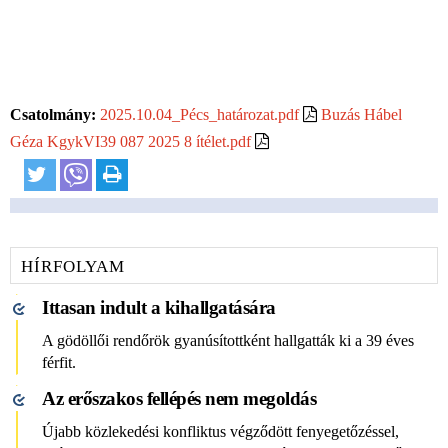
Csatolmány:
2025.10.04_Pécs_határozat.pdf
Buzás Hábel
Géza KgykVI39 087 2025 8 ítélet.pdf
HÍRFOLYAM
Ittasan indult a kihallgatására
A gödöllői rendőrök gyanúsítottként hallgatták ki a 39 éves
férfit.
Az erőszakos fellépés nem megoldás
Újabb közlekedési konfliktus végződött fenyegetőzéssel,