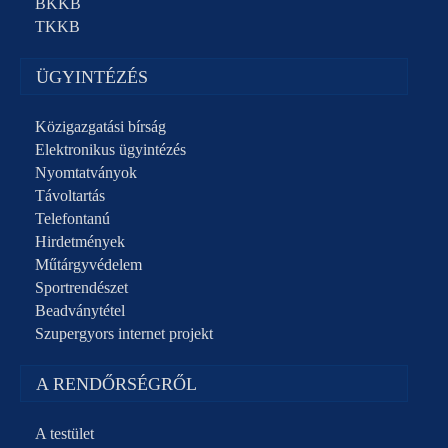
BKKB
TKKB
ÜGYINTÉZÉS
Közigazgatási bírság
Elektronikus ügyintézés
Nyomtatványok
Távoltartás
Telefontanú
Hirdetmények
Műtárgyvédelem
Sportrendészet
Beadványtétel
Szupergyors internet projekt
A RENDŐRSÉGRŐL
A testület