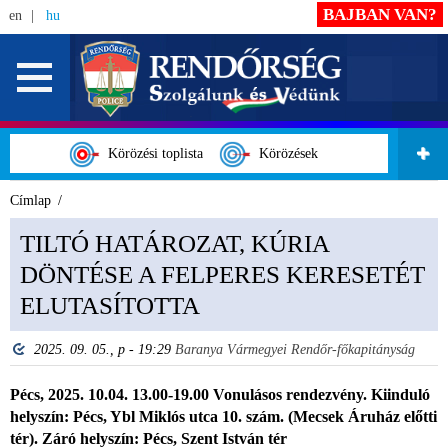
BAJBAN VAN?
en
hu
Körözési toplista
Körözések
Címlap
TILTÓ HATÁROZAT, KÚRIA
DÖNTÉSE A FELPERES KERESETÉT
ELUTASÍTOTTA
2025. 09. 05., p - 19:29
Baranya Vármegyei Rendőr-főkapitányság
Pécs, 2025. 10.04. 13.00-19.00 Vonulásos rendezvény. Kiinduló
helyszín: Pécs, Ybl Miklós utca 10. szám. (Mecsek Áruház előtti
tér). Záró helyszín: Pécs, Szent István tér