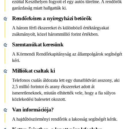
ezúttal Keszthelyen fogyott el egy autós türelme. A rendőrök
garázdaság miatt hallgatták ki.
Rendőrkézen a nyíregyházi betörők
A három férfi ékszereket és különböző értéktárgyakat
zsákmányolt, közel hárommillió forint értékben.
Szemtanúkat keresünk
A Körmendi Rendőrkapitányság az állampolgárok segítségét
kéri.
Milliókat csaltak ki
Telefonos csalás áldozata lett egy dunaföldvári asszony, aki
2,5 millió forintot és arany ékszereket adott át
ismeretleneknek, miután elhitették vele, hogy a fia súlyos
közlekedési balesetet okozott.
Van információja?
A hajdúböszörményi rendőrök a lakosság segítségét kérik.