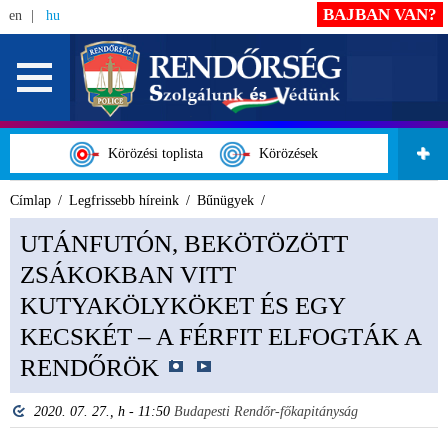
BAJBAN VAN?
en
hu
Körözési toplista
Körözések
Címlap
Legfrissebb híreink
Bűnügyek
UTÁNFUTÓN, BEKÖTÖZÖTT
ZSÁKOKBAN VITT
KUTYAKÖLYKÖKET ÉS EGY
KECSKÉT – A FÉRFIT ELFOGTÁK A
RENDŐRÖK
2020. 07. 27., h - 11:50
Budapesti Rendőr-főkapitányság