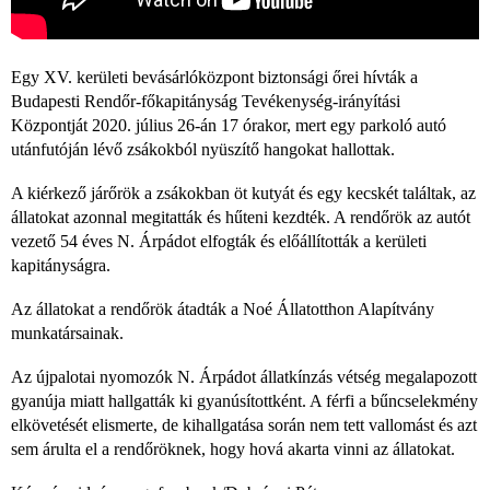
Egy XV. kerületi bevásárlóközpont biztonsági őrei hívták a
Budapesti Rendőr-főkapitányság Tevékenység-irányítási
Központját 2020. július 26-án 17 órakor, mert egy parkoló autó
utánfutóján lévő zsákokból nyüszítő hangokat hallottak.
A kiérkező járőrök a zsákokban öt kutyát és egy kecskét találtak, az
állatokat azonnal megitatták és hűteni kezdték. A rendőrök az autót
vezető 54 éves N. Árpádot elfogták és előállították a kerületi
kapitányságra.
Az állatokat a rendőrök átadták a Noé Állatotthon Alapítvány
munkatársainak.
Az újpalotai nyomozók N. Árpádot állatkínzás vétség megalapozott
gyanúja miatt hallgatták ki gyanúsítottként. A férfi a bűncselekmény
elkövetését elismerte, de kihallgatása során nem tett vallomást és azt
sem árulta el a rendőröknek, hogy hová akarta vinni az állatokat. ​