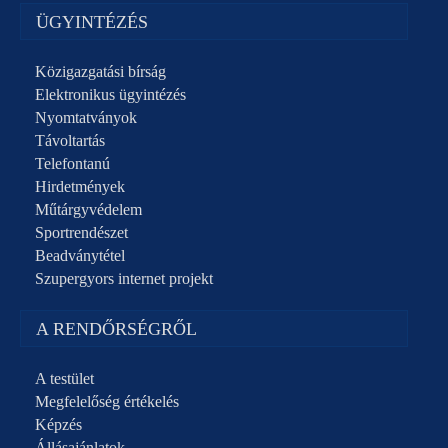
ÜGYINTÉZÉS
Közigazgatási bírság
Elektronikus ügyintézés
Nyomtatványok
Távoltartás
Telefontanú
Hirdetmények
Műtárgyvédelem
Sportrendészet
Beadványtétel
Szupergyors internet projekt
A RENDŐRSÉGRŐL
A testület
Megfelelőség értékelés
Képzés
Állásajánlatok