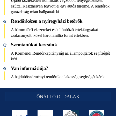
Újabb közlekedési konfliktus végződött fenyegetőzéssel,
ezúttal Keszthelyen fogyott el egy autós türelme. A rendőrök
garázdaság miatt hallgatták ki.
Rendőrkézen a nyíregyházi betörők
A három férfi ékszereket és különböző értéktárgyakat
zsákmányolt, közel hárommillió forint értékben.
Szemtanúkat keresünk
A Körmendi Rendőrkapitányság az állampolgárok segítségét
kéri.
Van információja?
A hajdúböszörményi rendőrök a lakosság segítségét kérik.
ÖNÁLLÓ OLDALAK