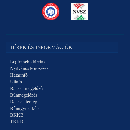
HÍREK ÉS INFORMÁCIÓK
Legfrissebb híreink
Nyilvános körözések
Határinfó
Útinfó
Baleset-megelőzés
Bűnmegelőzés
Baleseti térkép
Bűnügyi térkép
BKKB
TKKB