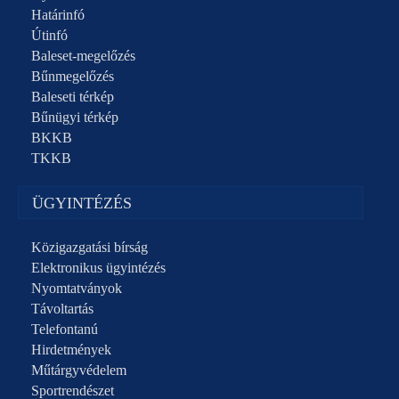
Határinfó
Útinfó
Baleset-megelőzés
Bűnmegelőzés
Baleseti térkép
Bűnügyi térkép
BKKB
TKKB
ÜGYINTÉZÉS
Közigazgatási bírság
Elektronikus ügyintézés
Nyomtatványok
Távoltartás
Telefontanú
Hirdetmények
Műtárgyvédelem
Sportrendészet