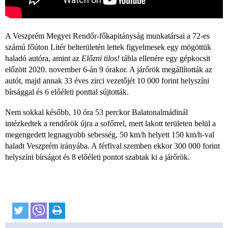
A Veszprém Megyei Rendőr-főkapitányság munkatársai a 72-es
számú főúton Litér belterületén lettek figyelmesek egy mögöttük
haladó autóra, amint az
Előzni tilos!
tábla ellenére egy gépkocsit
előzött 2020. november 6-án 9 órakor. A járőrök megállították az
autót, majd annak 33 éves zirci vezetőjét 10 000 forint helyszíni
bírsággal és 6 előéleti ponttal sújtották.
Nem sokkal később, 10 óra 53 perckor Balatonalmádinál
intézkedtek a rendőrök újra a sofőrrel, mert lakott területen belül a
megengedett legnagyobb sebesség, 50 km/h helyett 150 km/h-val
haladt Veszprém irányába. A férfival szemben ekkor 300 000 forint
helyszíni bírságot és 8 előéleti pontot szabtak ki a járőrök.