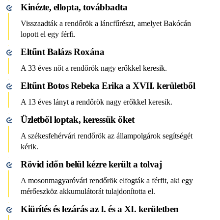
Kinézte, ellopta, továbbadta
Visszaadták a rendőrök a láncfűrészt, amelyet Bakócán
lopott el egy férfi.
Eltűnt Balázs Roxána
A 33 éves nőt a rendőrök nagy erőkkel keresik.
Eltűnt Botos Rebeka Erika a XVII. kerületből
A 13 éves lányt a rendőrök nagy erőkkel keresik.
Üzletből loptak, keressük őket
A székesfehérvári rendőrök az állampolgárok segítségét
kérik.
Rövid időn belül kézre került a tolvaj
A mosonmagyaróvári rendőrök elfogták a férfit, aki egy
mérőeszköz akkumulátorát tulajdonította el.
Kiürítés és lezárás az I. és a XI. kerületben