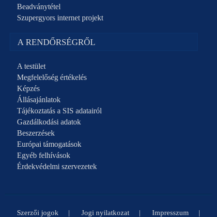
Beadványtétel
Szupergyors internet projekt
A RENDŐRSÉGRŐL
A testület
Megfelelőség értékelés
Képzés
Állásajánlatok
Tájékoztatás a SIS adatairól
Gazdálkodási adatok
Beszerzések
Európai támogatások
Egyéb felhívások
Érdekvédelmi szervezetek
Szerzői jogok
Jogi nyilatkozat
Impresszum