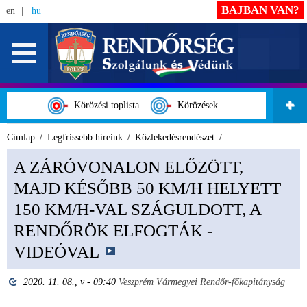
BAJBAN VAN?
en
hu
Körözési toplista
Körözések
Címlap
Legfrissebb híreink
Közlekedésrendészet
A ZÁRÓVONALON ELŐZÖTT,
MAJD KÉSŐBB 50 KM/H HELYETT
150 KM/H-VAL SZÁGULDOTT, A
RENDŐRÖK ELFOGTÁK -
VIDEÓVAL
2020. 11. 08., v - 09:40
Veszprém Vármegyei Rendőr-főkapitányság