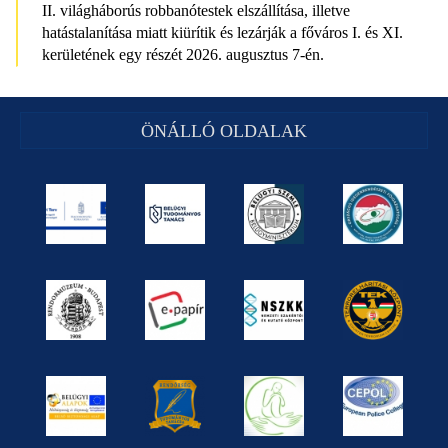
II. világháborús robbanótestek elszállítása, illetve
hatástalanítása miatt kiürítik és lezárják a főváros I. és XI.
kerületének egy részét 2026. augusztus 7-én.
ÖNÁLLÓ OLDALAK