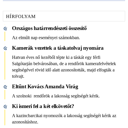
HÍRFOLYAM
Országos határrendészeti összesítő
Az elmúlt nap eseményei számokban.
Kamerák vezettek a táskatolvaj nyomára
Hatvan éves nő kezéből tépte ki a táskát egy férfi
Salgótarján belvárosában, de a rendőrök kamerafelvételek
segítségével rövid idő alatt azonosították, majd elfogták a
tolvajt.
Eltűnt Kovács Amanda Virág
A szolnoki rendőrök a lakosság segítségét kérik.
Ki ismeri fel a két elkövetőt?
A kazincbarcikai nyomozók a lakosság segítségét kérik az
azonosításhoz.