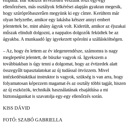
empátia. Bár sokszor tervezetten veszünk részt egy-egy
ellenőrzésen, más osztályok felkérései alapján gyakran megesik,
hogy szúrópróbaszerűen megyünk ki egy címre. Kerültem már
olyan helyzetbe, amikor egy lakásba kétszer annyi embert
jelentettek be, mint ahány ágyuk volt. Kiderült, amikor az éjszakai
műszak elindult dolgozni, a nappalos dolgozók feküdtek be az
ágyakba. A munkaadó így igyekezett spórolni a szállásköltségen.
– Az, hogy én lettem az év idegenrendésze, számomra is nagy
meglepetést jelentett, de büszke vagyok rá. Igyekszem a
továbbiakban is úgy tenni a dolgomat, hogy az évtizedek alatt
összegyűlt tapasztalatokat az új tudással ötvözzem. Mivel
intézkedéstaktikai instruktor is vagyok, szükség is van arra, hogy
folyamatosan képezzem magamat és az osztály többi tagját, hiszen
az új eszközök, technikák használatának elsajátítása a mi
biztonságunkat is szavatolja egy-egy ellenőrzés során.
KISS DÁVID
FOTÓ: SZABÓ GABRIELLA