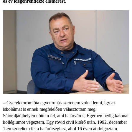
ös év idegenrendésze elismerést.
– Gyerekkorom óta egyenruhás szerettem volna lenni, így az
iskoláimat is ennek megfelelően választottam meg.
Sátoraljaújhelyen nőttem fel, ami határváros, Egerben pedig katonai
kollégiumot végeztem. Egy rövid civil kitérő után, 1992. december
1-én szereltem fel a határőrséghez, ahol 16 éven át dolgoztam