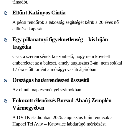
támadót.
Eltűnt Kalányos Cintia
A pécsi rendőrök a lakosság segítségét kérik a 20 éves nő
eltűnése kapcsán.
Egy pillanatnyi figyelmetlenség – kis híján
tragédia
Csak a szerencsének köszönhető, hogy nem követelt
emberéletet az a baleset, amely augusztus 3-án, nem sokkal
17 óra előtt történt a mórágyi vasúti átjáróban.
Országos határrendészeti összesítő
Az elmúlt nap eseményei számokban.
Fokozott ellenőrzés Borsod-Abaúj-Zemplén
Vármegyében
A DVTK stadionban 2026. augusztus 6-án rendezik a
Hapoel Tel Aviv – Katowice labdarúgó mérkőzést.