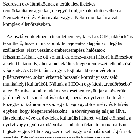
Szorosan együttműködnek a területileg illetékes
rendőrkapitányságokkal, de együtt dolgoznak adott esetben a
Nemzeti Adó- és Vámhivatal vagy a Nébih munkatársaival
komplex ellenőrzéseken.
– Az osztályunk ebben a tekintetben egy kicsit az OIF „öklének” is
tekinthető, hiszen mi csapunk le bejelentés alapján az illegális
szállásokra, részt veszünk embercsempész-hálózatok
felszámolásában, de ott voltunk az orosz–ukrán háború kitörésekor
a keleti határon is, ahol a menekültek idegenrendészeti ellenőrzését
végeztük. Az OIF talán az egyik legfiatalabb rendvédelmi
pillérszervezet, sokan érkeztek hozzánk kormánytisztviselői
munkahelyi kultúrából. Nálunk a HEO-n egy kicsit „rendőrösebb”
a légkör, mivel a mi munkánk sok esetben együtt jár a közterületi
járőrökéhez hasonló kihívásokkal, speciális nyelvi és kulturális
közegben. Számomra ez az egyik legnagyobb élmény és kihívás
egyben, hogy idegenrendészként – a törvényesség talaján állva,
figyelembe véve az ügyfelek kulturális hátterét, vallási előírásait, a
nyelvi vagy egyéb akadályokat – minden feladatot maximálisan
hajtsak végre. Ehhez egyszerre kell nagyfokú határozottság és sok