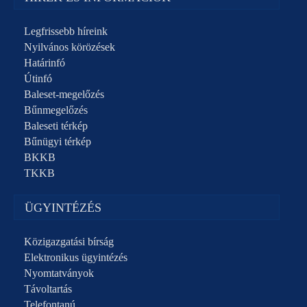
Legfrissebb híreink
Nyilvános körözések
Határinfó
Útinfó
Baleset-megelőzés
Bűnmegelőzés
Baleseti térkép
Bűnügyi térkép
BKKB
TKKB
ÜGYINTÉZÉS
Közigazgatási bírság
Elektronikus ügyintézés
Nyomtatványok
Távoltartás
Telefontanú