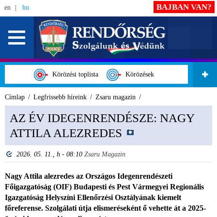
BAJBAN VAN?
en
hu
Körözési toplista
Körözések
Címlap
Legfrissebb híreink
Zsaru magazin
AZ ÉV IDEGENRENDÉSZE: NAGY
ATTILA ALEZREDES
2026. 05. 11., h - 08:10
Zsaru Magazin
Nagy Attila alezredes az Országos Idegenrendészeti
Főigazgatóság (OIF) Budapesti és Pest Vármegyei Regionális
Igazgatóság Helyszíni Ellenőrzési Osztályának kiemelt
főreferense. Szolgálati útja elismeréseként ő vehette át a 2025-