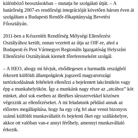
különböző beosztásokban – mutatja be szolgálati útját. – A
határőrség 2007-es rendőrségi integrációját követően három éven át
szolgáltam a Budapesti Rendőr-főkapitányság Bevetési
Főosztályán.
2011-ben a Készenléti Rendőrség Mélységi Ellenőrzési
Osztályához került, onnan vezetett az útja az OIF-re, ahol a
Budapesti és Pest Vármegyei Regionális Igazgatóság Helyszíni
Ellenőrzési Osztályának kiemelt főreferenseként szolgál.
– A HEO, ahogy mi hívjuk, elsődlegesen a harmadik országból
érkezett külföldi állampolgárok jogszerű magyarországi
tartózkodásának feltételeit ellenőrzi a bejelentett lakcímükön vagy
épp a munkahelyükön. Így a munkánk nagy része az „utcához” köt
minket, ahol sok esetben az illetékes társszervekkel közösen
végezzük az ellenőrzéseket. A mi feladatunk például annak az
előzetes megállapítása, hogy ha egy cég fel akar venni bizonyos
számú külföldi munkavállalót és bejelenti őket egy szálláshelyre,
akkor ott valóban van-e annyi férőhely, amennyi munkavállaló
érkezik.