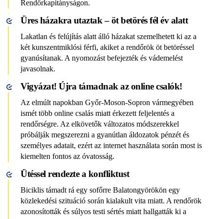
Rendőrkapitányságon.
Üres házakra utaztak – öt betörés fél év alatt
Lakatlan és felújítás alatt álló házakat szemelhetett ki az a
két kunszentmiklósi férfi, akiket a rendőrök öt betöréssel
gyanúsítanak. A nyomozást befejezték és vádemelést
javasolnak.
Vigyázat! Újra támadnak az online csalók!
Az elmúlt napokban Győr-Moson-Sopron vármegyében
ismét több online csalás miatt érkezett feljelentés a
rendőrségre. Az elkövetők változatos módszerekkel
próbálják megszerezni a gyanútlan áldozatok pénzét és
személyes adatait, ezért az internet használata során most is
kiemelten fontos az óvatosság.
Ütéssel rendezte a konfliktust
Biciklis támadt rá egy sofőrre Balatongyörökön egy
közlekedési szituáció során kialakult vita miatt. A rendőrök
azonosították és súlyos testi sértés miatt hallgatták ki a