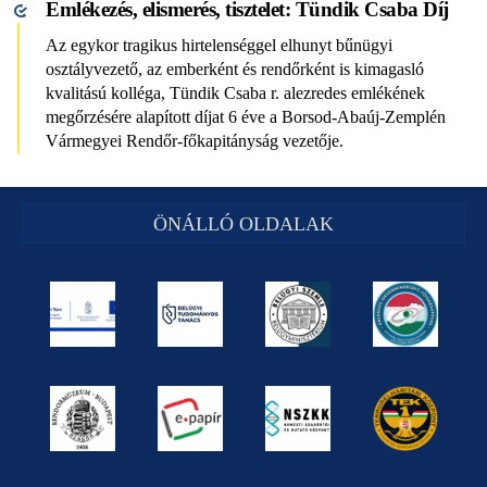
Emlékezés, elismerés, tisztelet: Tündik Csaba Díj
Az egykor tragikus hirtelenséggel elhunyt bűnügyi
osztályvezető, az emberként és rendőrként is kimagasló
kvalitású kolléga, Tündik Csaba r. alezredes emlékének
megőrzésére alapított díjat 6 éve a Borsod-Abaúj-Zemplén
Vármegyei Rendőr-főkapitányság vezetője.
ÖNÁLLÓ OLDALAK