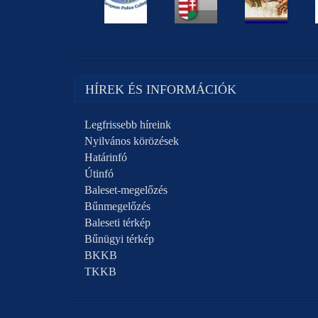
HÍREK ÉS INFORMÁCIÓK
Legfrissebb híreink
Nyilvános körözések
Határinfó
Útinfó
Baleset-megelőzés
Bűnmegelőzés
Baleseti térkép
Bűnügyi térkép
BKKB
TKKB