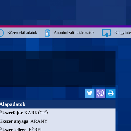
Közérdekű adatok
Anonimizált határozatok
E-ügyinté
Alapadatok
Ékszerfajta
: KARKÖTŐ
Ékszer anyaga
: ARANY
Ékszer jellege
: FÉRFI