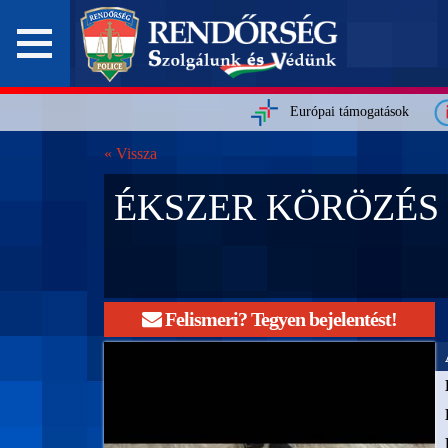
Európai támogatások
« Vissza
ÉKSZER KÖRÖZÉS
Felismeri? Tegyen bejelentést!