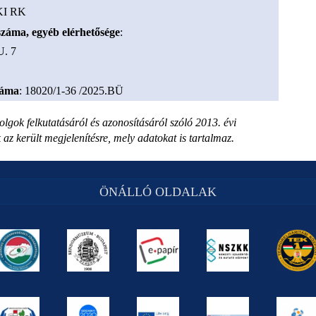
I RK
onszáma, egyéb elérhetősége
:
. 7
záma
: 18020/1-36 /2025.BÜ
olgok felkutatásáról és azonosításáról szóló 2013. évi
z került megjelenítésre, mely adatokat is tartalmaz.
ÖNÁLLÓ OLDALAK