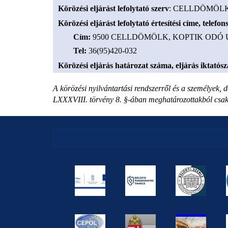
Körözési eljárást lefolytató szerv
: CELLDÖMÖLK
Körözési eljárást lefolytató értesítési címe, telef
Cím
:
9500 CELLDÖMÖLK, KOPTIK ODÓ U
Tel
:
36(95)420-032
Körözési eljárás határozat száma, eljárás iktatós
A körözési nyilvántartási rendszerről és a személyek, d
LXXXVIII. törvény 8. §-ában meghatározottakból csak a