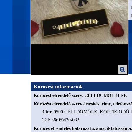
Körözési információk
Körözést elrendelő szerv
: CELLDÖMÖLKI RK
Körözést elrendelő szerv értesítési címe, telefons
Cím
:
9500 CELLDÖMÖLK, KOPTIK ODÓ U
Tel
:
36(95)420-032
Körözés elrendelés határozat száma, iktatószáma