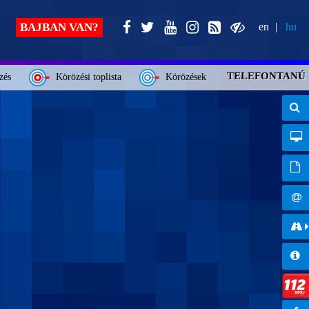
BAJBAN VAN?
en
hu
TELEFONTANÚ
zés
Körözési toplista
Körözések