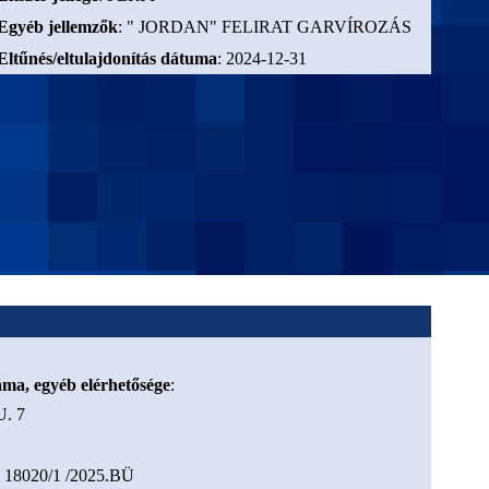
Egyéb jellemzők
: " JORDAN" FELIRAT GARVÍROZÁS
Eltűnés/eltulajdonítás dátuma
: 2024-12-31
záma, egyéb elérhetősége
:
. 7
: 18020/1 /2025.BÜ