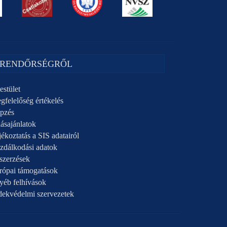
 RENDŐRSÉGRŐL
estület
gfelelőség értékelés
pzés
ásajánlatok
ékoztatás a SIS adatairól
zdálkodási adatok
szerzések
rópai támogatások
yéb felhívások
dekvédelmi szervezetek