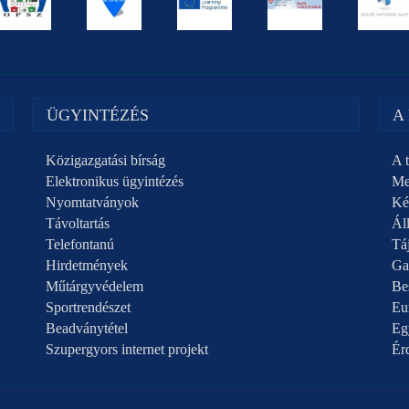
ÜGYINTÉZÉS
A
Közigazgatási bírság
A t
Elektronikus ügyintézés
Me
Nyomtatványok
Ké
Távoltartás
Áll
Telefontanú
Táj
Hirdetmények
Ga
Műtárgyvédelem
Be
Sportrendészet
Eu
Beadványtétel
Eg
Szupergyors internet projekt
Ér