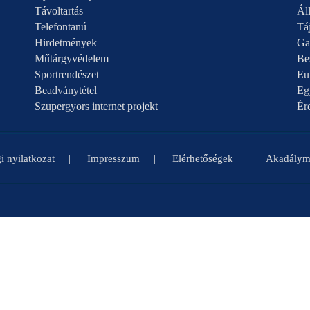
Távoltartás
Áll
Telefontanú
Táj
Hirdetmények
Ga
Műtárgyvédelem
Be
Sportrendészet
Eu
Beadványtétel
Eg
Szupergyors internet projekt
Ér
i nyilatkozat
Impresszum
Elérhetőségek
Akadályme