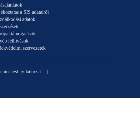
ásajánlatok
ékoztatás a SIS adatairól
zdálkodási adatok
szerzések
rópai támogatások
yéb felhívások
dekvédelmi szervezetek
ntesítési nyilatkozat