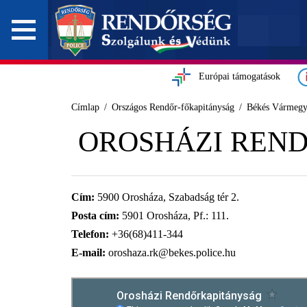
Európai támogatások
Címlap
Országos Rendőr-főkapitányság
Békés Vármegy
OROSHÁZI REN
Cím:
5900 Orosháza, Szabadság tér 2.
Posta cím:
5901 Orosháza, Pf.: 111.
Telefon:
+36(68)411-344
E-mail:
oroshaza.rk@bekes.police.hu