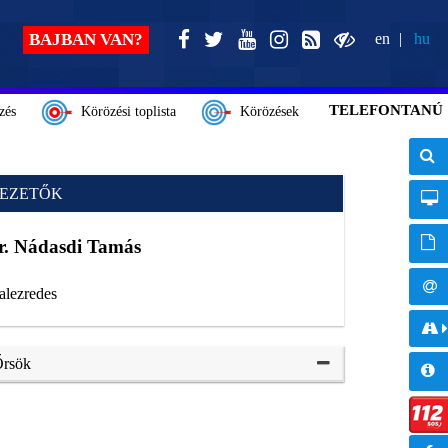
BAJBAN VAN?
en
hu
TELEFONTANÚ
zés
Körözési toplista
Körözések
EZETŐK
r. Nádasdi Tamás
 alezredes
rsök