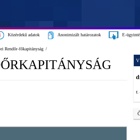
Közérdekű adatok
Anonimizált határozatok
E-ügyinté
ei Rendőr-főkapitányság
DŐRKAPITÁNYSÁG
V
d
r.
Ő