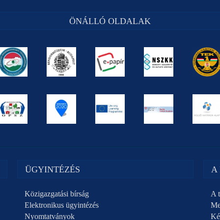
ÖNÁLLÓ OLDALAK
ÜGYINTÉZÉS
A
Közigazgatási bírság
A t
Elektronikus ügyintézés
Me
Nyomtatványok
Ké