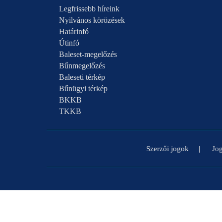
Legfrissebb híreink
Nyilvános körözések
Határinfó
Útinfó
Baleset-megelőzés
Bűnmegelőzés
Baleseti térkép
Bűnügyi térkép
BKKB
TKKB
Szerzői jogok
Jog