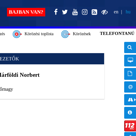
BAJBAN VAN?
en
hu
TELEFONTANÚ
zés
Körözési toplista
Körözések
EZETŐK
árföldi Norbert
 őrnagy