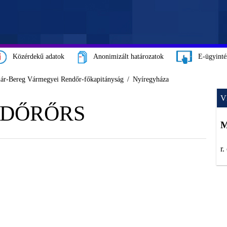
Közérdekű adatok
Anonimizált határozatok
E-ügyinté
már-Bereg Vármegyei Rendőr-főkapitányság
Nyíregyháza
V
NDŐRŐRS
M
r.