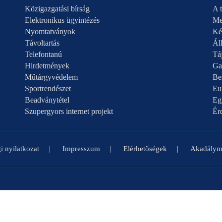
Közigazgatási bírság
A t
Elektronikus ügyintézés
Me
Nyomtatványok
Ké
Távoltartás
Áll
Telefontanú
Táj
Hirdetmények
Ga
Műtárgyvédelem
Be
Sportrendészet
Eu
Beadványtétel
Eg
Szupergyors internet projekt
Ér
i nyilatkozat
Impresszum
Elérhetőségek
Akadályme