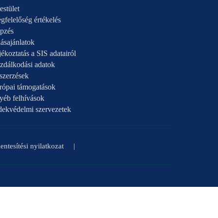
estület
gfelelőség értékelés
pzés
ásajánlatok
ékoztatás a SIS adatairól
zdálkodási adatok
szerzések
rópai támogatások
yéb felhívások
dekvédelmi szervezetek
ntesítési nyilatkozat