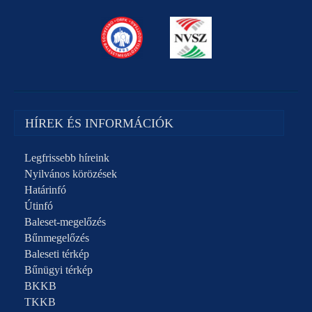
HÍREK ÉS INFORMÁCIÓK
Legfrissebb híreink
Nyilvános körözések
Határinfó
Útinfó
Baleset-megelőzés
Bűnmegelőzés
Baleseti térkép
Bűnügyi térkép
BKKB
TKKB