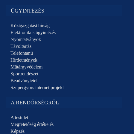
ÜGYINTÉZÉS
Közigazgatási bírság
Elektronikus ügyintézés
Nyomtatványok
Távoltartás
Telefontanú
Hirdetmények
Műtárgyvédelem
Sportrendészet
Beadványtétel
Szupergyors internet projekt
A RENDŐRSÉGRŐL
A testület
Megfelelőség értékelés
Képzés