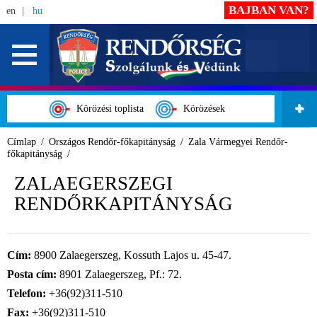
BAJBAN VAN?
en
hu
Körözési toplista
Körözések
Címlap
Országos Rendőr-főkapitányság
Zala Vármegyei Rendőr-
főkapitányság
ZALAEGERSZEGI
RENDŐRKAPITÁNYSÁG
Cím:
8900 Zalaegerszeg, Kossuth Lajos u. 45-47.
Posta cím:
8901 Zalaegerszeg, Pf.: 72.
Telefon:
+36(92)311-510
Fax:
+36(92)311-510