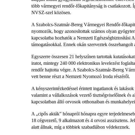
több vármegyei rendőr-főkapitányság is csatlakozott.
NVSZ-szel közösen.
A Szabolcs-Szatmár-Bereg Vármegyei Rendőr-főkapitán
nyomozók, hogy azonosítottak számos olyan gyógytermé
kapcsolatba hozhatók a Nemzeti Egészségbiztosítási Al
támogatásokkal. Ennek okán szerveztek összehangolt a
Egyszerre összesen 21 helyszínen tartottak kutatásoka
iratot, mintegy 240 000 elektronikus levelezést foglalta
rendőr hajtotta végre. A Szabolcs-Szatmár-Bereg Vá
vett benne részt a Nemzeti Nyomozó Iroda részéről.
A kényszerintézkedéssel érintett ingatlanok és lakáso
valamint a vállalkozások vezető tisztségviselőinek és a
kapcsolatban álló orvosok otthonaiban és munkahelyein
A „cipős akták” hónapról hónapra egyre terjedelmeseb
18 cégvezető, 9 alkalmazott és 4 orvosi asszisztens. J
alatt állnak, míg a többiek szabadlábon védekeznek.