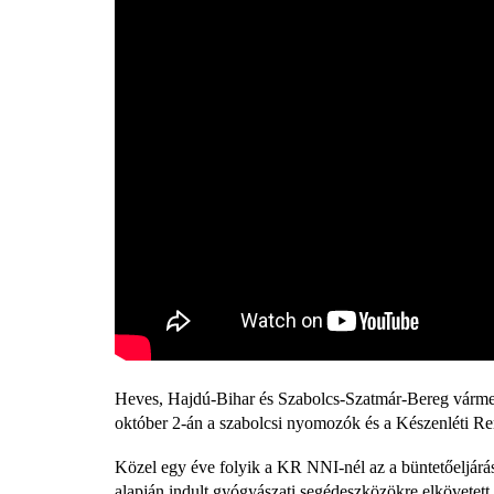
Heves, Hajdú-Bihar és Szabolcs-Szatmár-Bereg vármeg
október 2-án a szabolcsi nyomozók és a Készenléti 
Közel egy éve folyik a KR NNI-nél az a büntetőeljárá
alapján indult gyógyászati segédeszközökre elkövetett