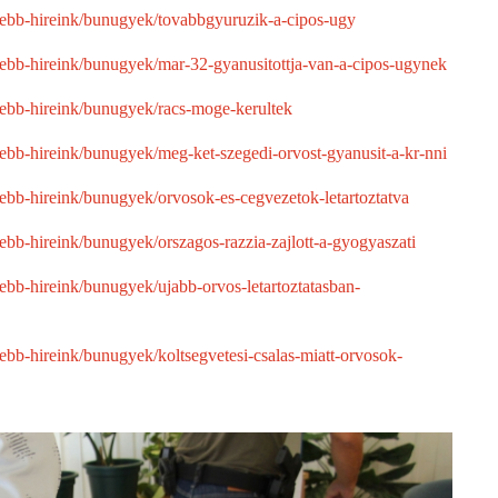
ssebb-hireink/bunugyek/tovabbgyuruzik-a-cipos-ugy
ssebb-hireink/bunugyek/mar-32-gyanusitottja-van-a-cipos-ugynek
ssebb-hireink/bunugyek/racs-moge-kerultek
sebb-hireink/bunugyek/meg-ket-szegedi-orvost-gyanusit-a-kr-nni
sebb-hireink/bunugyek/orvosok-es-cegvezetok-letartoztatva
sebb-hireink/bunugyek/orszagos-razzia-zajlott-a-gyogyaszati
sebb-hireink/bunugyek/ujabb-orvos-letartoztatasban-
sebb-hireink/bunugyek/koltsegvetesi-csalas-miatt-orvosok-