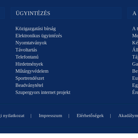
ÜGYINTÉZÉS
A
Közigazgatási bírság
A t
Elektronikus ügyintézés
Me
Nyomtatványok
Ké
Távoltartás
Áll
Telefontanú
Táj
Hirdetmények
Ga
Műtárgyvédelem
Be
Sportrendészet
Eu
Beadványtétel
Eg
Szupergyors internet projekt
Ér
i nyilatkozat
Impresszum
Elérhetőségek
Akadályme