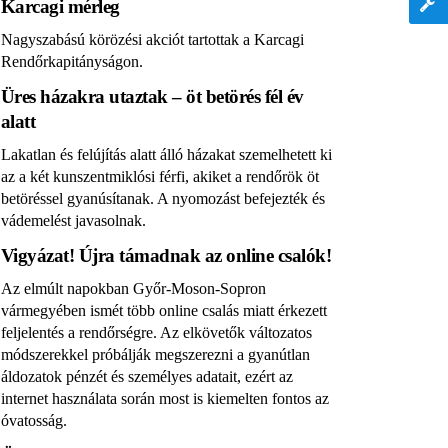
Karcagi mérleg
Nagyszabású körözési akciót tartottak a Karcagi
Rendőrkapitányságon.
Üres házakra utaztak – öt betörés fél év
alatt
Lakatlan és felújítás alatt álló házakat szemelhetett ki
az a két kunszentmiklósi férfi, akiket a rendőrök öt
betöréssel gyanúsítanak. A nyomozást befejezték és
vádemelést javasolnak.
Vigyázat! Újra támadnak az online csalók!
Az elmúlt napokban Győr-Moson-Sopron
vármegyében ismét több online csalás miatt érkezett
feljelentés a rendőrségre. Az elkövetők változatos
módszerekkel próbálják megszerezni a gyanútlan
áldozatok pénzét és személyes adatait, ezért az
internet használata során most is kiemelten fontos az
óvatosság.