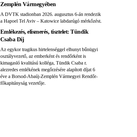
Zemplén Vármegyében
A DVTK stadionban 2026. augusztus 6-án rendezik
a Hapoel Tel Aviv – Katowice labdarúgó mérkőzést.
Emlékezés, elismerés, tisztelet: Tündik
Csaba Díj
Az egykor tragikus hirtelenséggel elhunyt bűnügyi
osztályvezető, az emberként és rendőrként is
kimagasló kvalitású kolléga, Tündik Csaba r.
alezredes emlékének megőrzésére alapított díjat 6
éve a Borsod-Abaúj-Zemplén Vármegyei Rendőr-
főkapitányság vezetője.