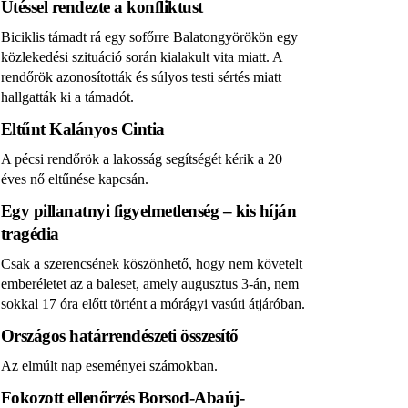
Ütéssel rendezte a konfliktust
Biciklis támadt rá egy sofőrre Balatongyörökön egy
közlekedési szituáció során kialakult vita miatt. A
rendőrök azonosították és súlyos testi sértés miatt
hallgatták ki a támadót.
Eltűnt Kalányos Cintia
A pécsi rendőrök a lakosság segítségét kérik a 20
éves nő eltűnése kapcsán.
Egy pillanatnyi figyelmetlenség – kis híján
tragédia
Csak a szerencsének köszönhető, hogy nem követelt
emberéletet az a baleset, amely augusztus 3-án, nem
sokkal 17 óra előtt történt a mórágyi vasúti átjáróban.
Országos határrendészeti összesítő
Az elmúlt nap eseményei számokban.
Fokozott ellenőrzés Borsod-Abaúj-