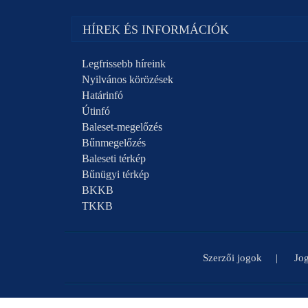
HÍREK ÉS INFORMÁCIÓK
Legfrissebb híreink
Nyilvános körözések
Határinfó
Útinfó
Baleset-megelőzés
Bűnmegelőzés
Baleseti térkép
Bűnügyi térkép
BKKB
TKKB
Szerzői jogok
Jog