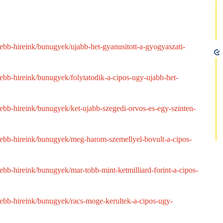
sebb-hireink/bunugyek/ujabb-het-gyanusitott-a-gyogyaszati-
sebb-hireink/bunugyek/folytatodik-a-cipos-ugy-ujabb-het-
sebb-hireink/bunugyek/ket-ujabb-szegedi-orvos-es-egy-szinten-
ssebb-hireink/bunugyek/meg-harom-szemellyel-bovult-a-cipos-
sebb-hireink/bunugyek/mar-tobb-mint-ketmilliard-forint-a-cipos-
ssebb-hireink/bunugyek/racs-moge-kerultek-a-cipos-ugy-