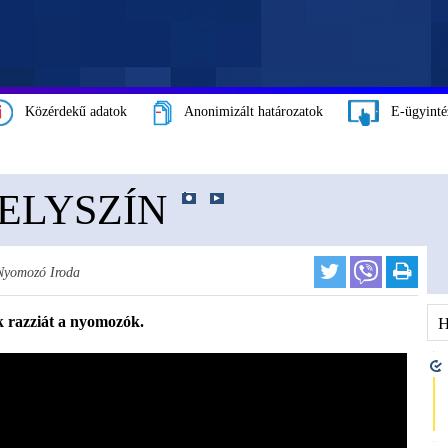
Közérdekű adatok
Anonimizált határozatok
E-ügyinté
HELYSZÍN
 Nyomozó Iroda
k razziát a nyomozók.