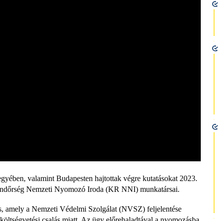
yében, valamint Budapesten hajtottak végre kutatásokat 2023.
Rendőrség Nemzeti Nyomozó Iroda (KR NNI) munkatársai.
s, amely a Nemzeti Védelmi Szolgálat (NVSZ) feljelentése
 költségvetési csalás miatt. Az ügy előrehaladtával a nyomozásba