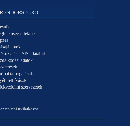
 RENDŐRSÉGRŐL
estület
gfelelőség értékelés
pzés
ásajánlatok
ékoztatás a SIS adatairól
zdálkodási adatok
szerzések
rópai támogatások
yéb felhívások
dekvédelmi szervezetek
ntesítési nyilatkozat