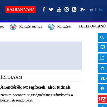
BAJBAN VAN?
en
hu
TELEFONTANÚ
zés
Körözési toplista
Körözések
HÍRFOLYAM
A rendőrök ott segítenek, ahol tudnak
Nem mindennapi segítségkéréshez irányították a
készenléti rendőröket.